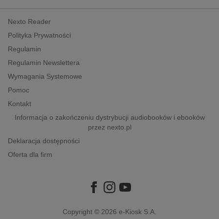
kobiece, lifestyle, kultura
Nexto Reader
polityka, społeczno-informacyjne
Polityka Prywatności
psychologiczne
Regulamin
inne
Regulamin Newslettera
popularno-naukowe
Wymagania Systemowe
historia
Pomoc
zdrowie
Kontakt
religie
Informacja o zakończeniu dystrybucji audiobooków i ebooków
przez nexto.pl
Deklaracja dostępności
Oferta dla firm
Copyright © 2026
e-Kiosk S.A.