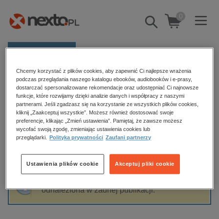
0
Pokaż/schowaj
wyszukiwarkę
E-prasa
Chcemy korzystać z plików cookies, aby zapewnić Ci najlepsze wrażenia
Kategorie
Strona główna
Józef Czechowicz
podczas przeglądania naszego katalogu ebooków, audiobooków i e-prasy,
dostarczać spersonalizowane rekomendacje oraz udostępniać Ci najnowsze
Zobacz wszystkie E-prasa
funkcje, które rozwijamy dzięki analizie danych i współpracy z naszymi
partnerami. Jeśli zgadzasz się na korzystanie ze wszystkich plików cookies,
Józef Czechowicz
kliknij „Zaakceptuj wszystkie”. Możesz również dostosować swoje
budownictwo, aranżacja wnętrz
preferencje, klikając „Zmień ustawienia”. Pamiętaj, że zawsze możesz
wycofać swoją zgodę, zmieniając ustawienia cookies lub
biznesowe, branżowe, gospodarka
przeglądarki.
Polityka prywatności
Zaufani partnerzy
darmowe wydania
Sortowanie
Filtrowanie
dzienniki
Ustawienia plików cookie
Akceptuj pliki cookie
edukacja
Fraza "
Józef Czechowicz
" nie została
hobby, sport, rozrywka
odnaleziona w żadnej publikacji.
komputery, internet, technologie, informatyka