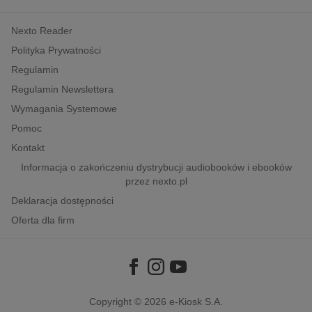
kobiece, lifestyle, kultura
Nexto Reader
polityka, społeczno-informacyjne
Polityka Prywatności
psychologiczne
Regulamin
inne
Regulamin Newslettera
popularno-naukowe
Wymagania Systemowe
historia
Pomoc
zdrowie
Kontakt
religie
Informacja o zakończeniu dystrybucji audiobooków i ebooków
przez nexto.pl
Deklaracja dostępności
Oferta dla firm
Copyright © 2026
e-Kiosk S.A.