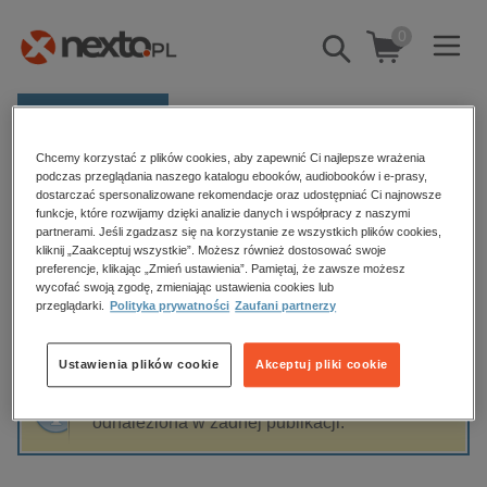
0
Pokaż/schowaj
wyszukiwarkę
E-prasa
Chcemy korzystać z plików cookies, aby zapewnić Ci najlepsze wrażenia
Kategorie
Strona główna
Józef Okolski
podczas przeglądania naszego katalogu ebooków, audiobooków i e-prasy,
dostarczać spersonalizowane rekomendacje oraz udostępniać Ci najnowsze
Zobacz wszystkie E-prasa
funkcje, które rozwijamy dzięki analizie danych i współpracy z naszymi
partnerami. Jeśli zgadzasz się na korzystanie ze wszystkich plików cookies,
Józef Okolski
kliknij „Zaakceptuj wszystkie”. Możesz również dostosować swoje
budownictwo, aranżacja wnętrz
preferencje, klikając „Zmień ustawienia”. Pamiętaj, że zawsze możesz
wycofać swoją zgodę, zmieniając ustawienia cookies lub
biznesowe, branżowe, gospodarka
przeglądarki.
Polityka prywatności
Zaufani partnerzy
darmowe wydania
Sortowanie
Filtrowanie
dzienniki
Ustawienia plików cookie
Akceptuj pliki cookie
edukacja
Fraza "
Józef Okolski
" nie została
hobby, sport, rozrywka
odnaleziona w żadnej publikacji.
komputery, internet, technologie, informatyka