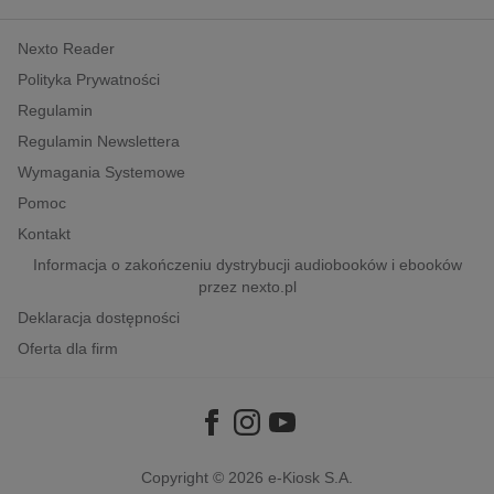
kobiece, lifestyle, kultura
Nexto Reader
polityka, społeczno-informacyjne
Polityka Prywatności
psychologiczne
Regulamin
inne
Regulamin Newslettera
popularno-naukowe
Wymagania Systemowe
historia
Pomoc
zdrowie
Kontakt
religie
Informacja o zakończeniu dystrybucji audiobooków i ebooków
przez nexto.pl
Deklaracja dostępności
Oferta dla firm
Copyright © 2026
e-Kiosk S.A.