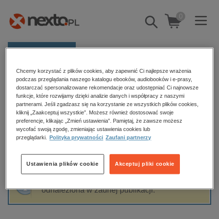
0
Pokaż/schowaj
wyszukiwarkę
E-prasa
Chcemy korzystać z plików cookies, aby zapewnić Ci najlepsze wrażenia
Kategorie
Strona główna
Jacek Jędrzejczak
podczas przeglądania naszego katalogu ebooków, audiobooków i e-prasy,
dostarczać spersonalizowane rekomendacje oraz udostępniać Ci najnowsze
Zobacz wszystkie E-prasa
funkcje, które rozwijamy dzięki analizie danych i współpracy z naszymi
partnerami. Jeśli zgadzasz się na korzystanie ze wszystkich plików cookies,
Jacek Jędrzejczak
kliknij „Zaakceptuj wszystkie”. Możesz również dostosować swoje
budownictwo, aranżacja wnętrz
preferencje, klikając „Zmień ustawienia”. Pamiętaj, że zawsze możesz
wycofać swoją zgodę, zmieniając ustawienia cookies lub
biznesowe, branżowe, gospodarka
przeglądarki.
Polityka prywatności
Zaufani partnerzy
darmowe wydania
Sortowanie
Filtrowanie
dzienniki
Ustawienia plików cookie
Akceptuj pliki cookie
edukacja
Fraza "
Jacek Jędrzejczak
" nie została
hobby, sport, rozrywka
odnaleziona w żadnej publikacji.
komputery, internet, technologie, informatyka