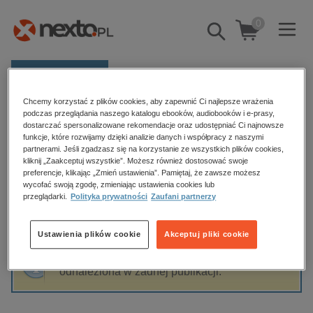
0
Pokaż/schowaj
wyszukiwarkę
E-prasa
Chcemy korzystać z plików cookies, aby zapewnić Ci najlepsze wrażenia
Kategorie
Strona główna
Jakub Małecki
podczas przeglądania naszego katalogu ebooków, audiobooków i e-prasy,
dostarczać spersonalizowane rekomendacje oraz udostępniać Ci najnowsze
Zobacz wszystkie E-prasa
funkcje, które rozwijamy dzięki analizie danych i współpracy z naszymi
partnerami. Jeśli zgadzasz się na korzystanie ze wszystkich plików cookies,
Jakub Małecki
kliknij „Zaakceptuj wszystkie”. Możesz również dostosować swoje
budownictwo, aranżacja wnętrz
preferencje, klikając „Zmień ustawienia”. Pamiętaj, że zawsze możesz
wycofać swoją zgodę, zmieniając ustawienia cookies lub
biznesowe, branżowe, gospodarka
przeglądarki.
Polityka prywatności
Zaufani partnerzy
darmowe wydania
Sortowanie
Filtrowanie
dzienniki
Ustawienia plików cookie
Akceptuj pliki cookie
edukacja
Fraza "
Jakub Małecki
" nie została
hobby, sport, rozrywka
odnaleziona w żadnej publikacji.
komputery, internet, technologie, informatyka