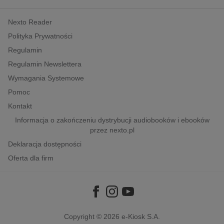
kobiece, lifestyle, kultura
Nexto Reader
polityka, społeczno-informacyjne
Polityka Prywatności
psychologiczne
Regulamin
inne
Regulamin Newslettera
popularno-naukowe
Wymagania Systemowe
historia
Pomoc
zdrowie
Kontakt
religie
Informacja o zakończeniu dystrybucji audiobooków i ebooków
przez nexto.pl
Deklaracja dostępności
Oferta dla firm
Copyright © 2026
e-Kiosk S.A.