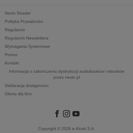
kobiece, lifestyle, kultura
Nexto Reader
polityka, społeczno-informacyjne
Polityka Prywatności
psychologiczne
Regulamin
inne
Regulamin Newslettera
popularno-naukowe
Wymagania Systemowe
historia
Pomoc
zdrowie
Kontakt
religie
Informacja o zakończeniu dystrybucji audiobooków i ebooków
przez nexto.pl
Deklaracja dostępności
Oferta dla firm
Copyright © 2026
e-Kiosk S.A.