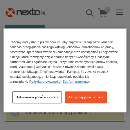
0
Pokaż/schowaj
wyszukiwarkę
E-prasa
Chcemy korzystać z plików cookies, aby zapewnić Ci najlepsze wrażenia
Kategorie
Strona główna
Jakub Pioterek
podczas przeglądania naszego katalogu ebooków, audiobooków i e-prasy,
dostarczać spersonalizowane rekomendacje oraz udostępniać Ci najnowsze
Zobacz wszystkie E-prasa
funkcje, które rozwijamy dzięki analizie danych i współpracy z naszymi
partnerami. Jeśli zgadzasz się na korzystanie ze wszystkich plików cookies,
Jakub Pioterek
kliknij „Zaakceptuj wszystkie”. Możesz również dostosować swoje
budownictwo, aranżacja wnętrz
preferencje, klikając „Zmień ustawienia”. Pamiętaj, że zawsze możesz
wycofać swoją zgodę, zmieniając ustawienia cookies lub
biznesowe, branżowe, gospodarka
przeglądarki.
Polityka prywatności
Zaufani partnerzy
darmowe wydania
Sortowanie
Filtrowanie
dzienniki
Ustawienia plików cookie
Akceptuj pliki cookie
edukacja
Fraza "
Jakub Pioterek
" nie została
hobby, sport, rozrywka
odnaleziona w żadnej publikacji.
komputery, internet, technologie, informatyka