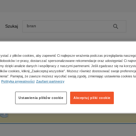
Szukaj
Szukaj
E-prasa
stać z plików cookies, aby zapewnić Ci najlepsze wrażenia podczas przeglądania naszego
iobooków i e-prasy, dostarczać spersonalizowane rekomendacje oraz udostępniać Ci najno
ona główna
Jan Grzenia
amy dzięki analizie danych i współpracy z naszymi partnerami. Jeśli zgadzasz się na korzyst
lików cookies, kliknij „Zaakceptuj wszystkie”. Możesz również dostosować swoje preferencje
Zobacz wszystkie E-prasa
polityka, społeczno-informacyjne
ienia”. Pamiętaj, że zawsze możesz wycofać swoją zgodę, zmieniając ustawienia cookies lu
an Grzenia
Polityka prywatności
Zaufani partnerzy
psychologiczne
inne
popularno-naukowe
Ustawienia plików cookie
Akceptuj pliki cookie
historia
Fraza "
Jan Grzenia
" nie została odnaleziona w żadnej publikacji.
zdrowie
religie