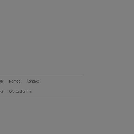
we
Pomoc
Kontakt
ci
Oferta dla firm