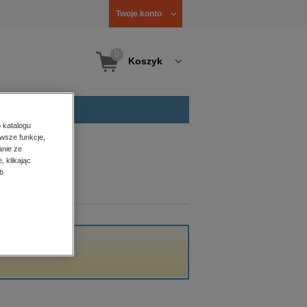
Twoje konto
0
Koszyk
 katalogu
wsze funkcje,
anie ze
, klikając
b