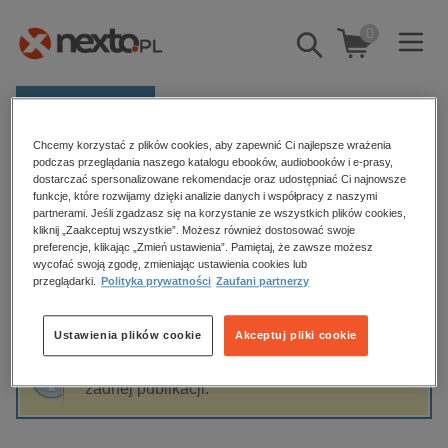
0
Pokaż/schowaj
wyszukiwarkę
E-prasa
Chcemy korzystać z plików cookies, aby zapewnić Ci najlepsze wrażenia
Kategorie
Strona główna
Jan Muś
podczas przeglądania naszego katalogu ebooków, audiobooków i e-prasy,
dostarczać spersonalizowane rekomendacje oraz udostępniać Ci najnowsze
Zobacz wszystkie E-prasa
funkcje, które rozwijamy dzięki analizie danych i współpracy z naszymi
partnerami. Jeśli zgadzasz się na korzystanie ze wszystkich plików cookies,
Jan Muś
kliknij „Zaakceptuj wszystkie”. Możesz również dostosować swoje
budownictwo, aranżacja wnętrz
preferencje, klikając „Zmień ustawienia”. Pamiętaj, że zawsze możesz
wycofać swoją zgodę, zmieniając ustawienia cookies lub
biznesowe, branżowe, gospodarka
przeglądarki.
Polityka prywatności
Zaufani partnerzy
darmowe wydania
Sortowanie
Filtrowanie
dzienniki
Ustawienia plików cookie
Akceptuj pliki cookie
edukacja
Fraza "
Jan Muś
" nie została odnaleziona w
hobby, sport, rozrywka
żadnej publikacji.
komputery, internet, technologie, informatyka