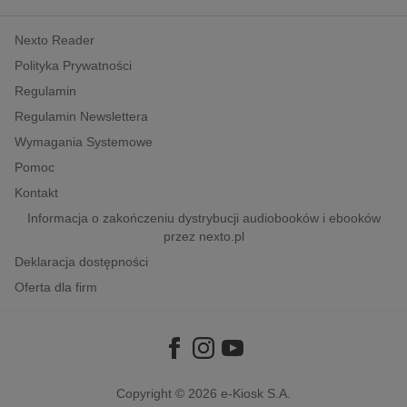
kobiece, lifestyle, kultura
Nexto Reader
polityka, społeczno-informacyjne
Polityka Prywatności
psychologiczne
Regulamin
inne
Regulamin Newslettera
popularno-naukowe
Wymagania Systemowe
historia
Pomoc
zdrowie
Kontakt
religie
Informacja o zakończeniu dystrybucji audiobooków i ebooków
przez nexto.pl
Deklaracja dostępności
Oferta dla firm
Copyright © 2026
e-Kiosk S.A.