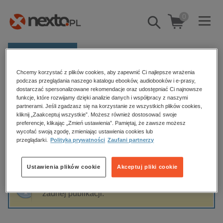
0
Pokaż/schowaj
wyszukiwarkę
E-prasa
Chcemy korzystać z plików cookies, aby zapewnić Ci najlepsze wrażenia
Kategorie
Strona główna
Jan Piesik
podczas przeglądania naszego katalogu ebooków, audiobooków i e-prasy,
dostarczać spersonalizowane rekomendacje oraz udostępniać Ci najnowsze
Zobacz wszystkie E-prasa
funkcje, które rozwijamy dzięki analizie danych i współpracy z naszymi
partnerami. Jeśli zgadzasz się na korzystanie ze wszystkich plików cookies,
Jan Piesik
kliknij „Zaakceptuj wszystkie”. Możesz również dostosować swoje
budownictwo, aranżacja wnętrz
preferencje, klikając „Zmień ustawienia”. Pamiętaj, że zawsze możesz
wycofać swoją zgodę, zmieniając ustawienia cookies lub
biznesowe, branżowe, gospodarka
przeglądarki.
Polityka prywatności
Zaufani partnerzy
darmowe wydania
Sortowanie
Filtrowanie
dzienniki
Ustawienia plików cookie
Akceptuj pliki cookie
edukacja
Fraza "
Jan Piesik
" nie została odnaleziona w
hobby, sport, rozrywka
żadnej publikacji.
komputery, internet, technologie, informatyka