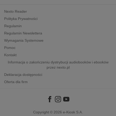
kobiece, lifestyle, kultura
Nexto Reader
polityka, społeczno-informacyjne
Polityka Prywatności
psychologiczne
Regulamin
inne
Regulamin Newslettera
popularno-naukowe
Wymagania Systemowe
historia
Pomoc
zdrowie
Kontakt
religie
Informacja o zakończeniu dystrybucji audiobooków i ebooków
przez nexto.pl
Deklaracja dostępności
Oferta dla firm
Copyright © 2026
e-Kiosk S.A.