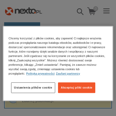
0
Pokaż/schowaj
wyszukiwarkę
E-prasa
Chcemy korzystać z plików cookies, aby zapewnić Ci najlepsze wrażenia
Kategorie
Strona główna
Jan Tatura
podczas przeglądania naszego katalogu ebooków, audiobooków i e-prasy,
dostarczać spersonalizowane rekomendacje oraz udostępniać Ci najnowsze
Zobacz wszystkie E-prasa
funkcje, które rozwijamy dzięki analizie danych i współpracy z naszymi
partnerami. Jeśli zgadzasz się na korzystanie ze wszystkich plików cookies,
Jan Tatura
kliknij „Zaakceptuj wszystkie”. Możesz również dostosować swoje
budownictwo, aranżacja wnętrz
preferencje, klikając „Zmień ustawienia”. Pamiętaj, że zawsze możesz
biznesowe, branżowe, gospodarka
wycofać swoją zgodę, zmieniając ustawienia cookies lub
przeglądarki.
Polityka prywatności
Zaufani partnerzy
darmowe wydania
Sortowanie
Filtrowanie
dzienniki
Ustawienia plików cookie
Akceptuj pliki cookie
edukacja
Fraza "
Jan Tatura
" nie została odnaleziona w
hobby, sport, rozrywka
żadnej publikacji.
komputery, internet, technologie, informatyka