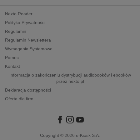
kobiece, lifestyle, kultura
Nexto Reader
polityka, społeczno-informacyjne
Polityka Prywatności
psychologiczne
Regulamin
inne
Regulamin Newslettera
popularno-naukowe
Wymagania Systemowe
historia
Pomoc
zdrowie
Kontakt
religie
Informacja o zakończeniu dystrybucji audiobooków i ebooków
przez nexto.pl
Deklaracja dostępności
Oferta dla firm
Copyright © 2026
e-Kiosk S.A.