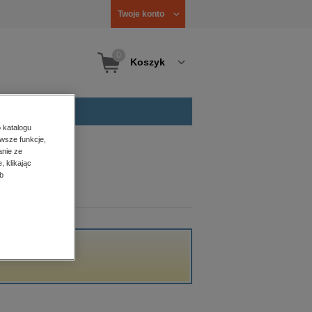
Twoje konto
0
Koszyk
 katalogu
wsze funkcje,
anie ze
, klikając
b