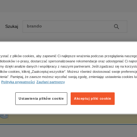
Szukaj
Szukaj
E-prasa
stać z plików cookies, aby zapewnić Ci najlepsze wrażenia podczas przeglądania naszego
iobooków i e-prasy, dostarczać spersonalizowane rekomendacje oraz udostępniać Ci najno
ona główna
Janek Niziński
amy dzięki analizie danych i współpracy z naszymi partnerami. Jeśli zgadzasz się na korzyst
lików cookies, kliknij „Zaakceptuj wszystkie”. Możesz również dostosować swoje preferencje
Zobacz wszystkie E-prasa
polityka, społeczno-informacyjne
ienia”. Pamiętaj, że zawsze możesz wycofać swoją zgodę, zmieniając ustawienia cookies lu
anek Niziński
Polityka prywatności
Zaufani partnerzy
psychologiczne
inne
popularno-naukowe
Ustawienia plików cookie
Akceptuj pliki cookie
historia
Fraza "
Janek Niziński
" nie została odnaleziona w żadnej publikacji.
zdrowie
religie