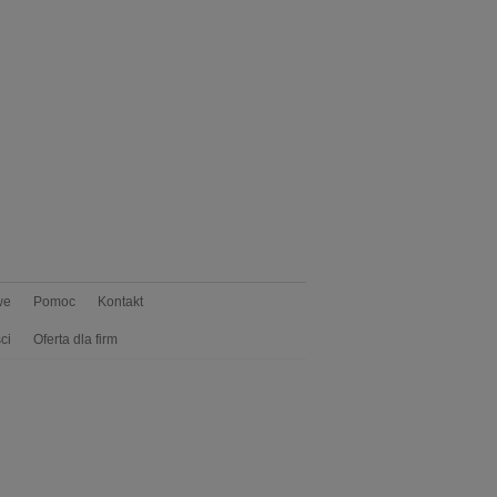
we
Pomoc
Kontakt
ci
Oferta dla firm