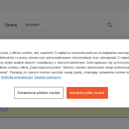
Szukaj
Szukaj
E-prasa
stać z plików cookies, aby zapewnić Ci najlepsze wrażenia podczas przeglądania naszego
iobooków i e-prasy, dostarczać spersonalizowane rekomendacje oraz udostępniać Ci najno
ona główna
Jarosław Molenda
amy dzięki analizie danych i współpracy z naszymi partnerami. Jeśli zgadzasz się na korzyst
lików cookies, kliknij „Zaakceptuj wszystkie”. Możesz również dostosować swoje preferencje
Zobacz wszystkie E-prasa
polityka, społeczno-informacyjne
ienia”. Pamiętaj, że zawsze możesz wycofać swoją zgodę, zmieniając ustawienia cookies lu
arosław Molenda
Polityka prywatności
Zaufani partnerzy
psychologiczne
inne
popularno-naukowe
Ustawienia plików cookie
Akceptuj pliki cookie
historia
Fraza "
Jarosław Molenda
" nie została odnaleziona w żadnej publikacji.
zdrowie
religie