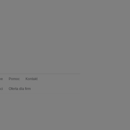
we
Pomoc
Kontakt
ci
Oferta dla firm