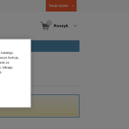
Twoje konto
0
Koszyk
 katalogu
wsze funkcje,
anie ze
, klikając
b