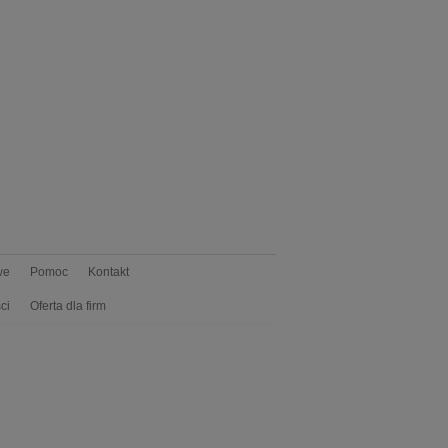
we
Pomoc
Kontakt
ci
Oferta dla firm