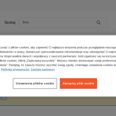
Szukaj
Szukaj
E-prasa
stać z plików cookies, aby zapewnić Ci najlepsze wrażenia podczas przeglądania naszego
iobooków i e-prasy, dostarczać spersonalizowane rekomendacje oraz udostępniać Ci najno
ona główna
Jerzy Wendorff
amy dzięki analizie danych i współpracy z naszymi partnerami. Jeśli zgadzasz się na korzyst
lików cookies, kliknij „Zaakceptuj wszystkie”. Możesz również dostosować swoje preferencje
Zobacz wszystkie E-prasa
polityka, społeczno-informacyjne
ienia”. Pamiętaj, że zawsze możesz wycofać swoją zgodę, zmieniając ustawienia cookies lu
erzy Wendorff
Polityka prywatności
Zaufani partnerzy
psychologiczne
inne
popularno-naukowe
Ustawienia plików cookie
Akceptuj pliki cookie
historia
Fraza "
Jerzy Wendorff
" nie została odnaleziona w żadnej publikacji.
zdrowie
religie