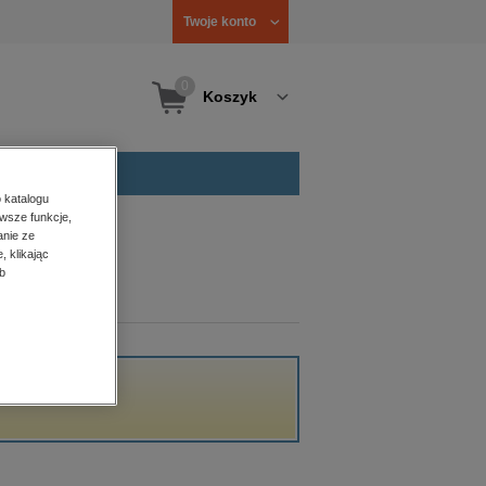
Twoje konto
0
Koszyk
 katalogu
wsze funkcje,
anie ze
, klikając
b