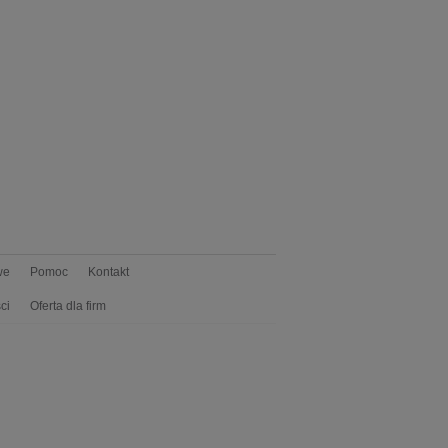
we
Pomoc
Kontakt
ci
Oferta dla firm