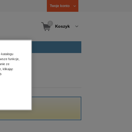
Twoje konto
0
Koszyk
 katalogu
wsze funkcje,
anie ze
, klikając
b