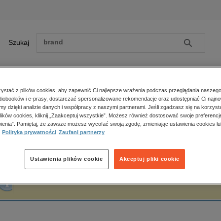
Szukaj
Szukaj
E-prasa
stać z plików cookies, aby zapewnić Ci najlepsze wrażenia podczas przeglądania naszego
iobooków i e-prasy, dostarczać spersonalizowane rekomendacje oraz udostępniać Ci najno
ona główna
Joanna Chmura
amy dzięki analizie danych i współpracy z naszymi partnerami. Jeśli zgadzasz się na korzyst
lików cookies, kliknij „Zaakceptuj wszystkie”. Możesz również dostosować swoje preferencje
Zobacz wszystkie E-prasa
polityka, społeczno-informacyjne
ienia”. Pamiętaj, że zawsze możesz wycofać swoją zgodę, zmieniając ustawienia cookies lu
oanna Chmura
Polityka prywatności
Zaufani partnerzy
psychologiczne
inne
popularno-naukowe
Ustawienia plików cookie
Akceptuj pliki cookie
historia
Fraza "
Joanna Chmura
" nie została odnaleziona w żadnej publikacji.
zdrowie
religie