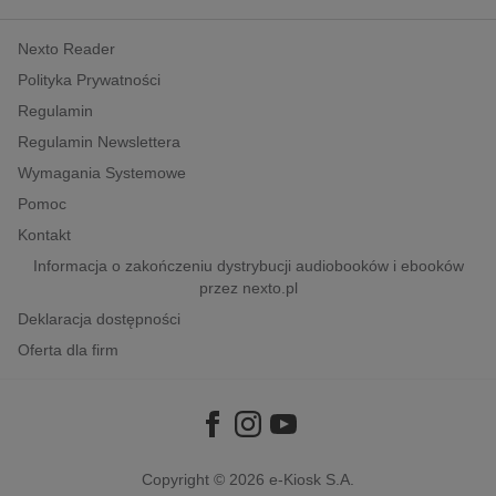
kobiece, lifestyle, kultura
Nexto Reader
polityka, społeczno-informacyjne
Polityka Prywatności
psychologiczne
Regulamin
inne
Regulamin Newslettera
popularno-naukowe
Wymagania Systemowe
historia
Pomoc
zdrowie
Kontakt
religie
Informacja o zakończeniu dystrybucji audiobooków i ebooków
przez nexto.pl
Deklaracja dostępności
Oferta dla firm
Copyright © 2026
e-Kiosk S.A.