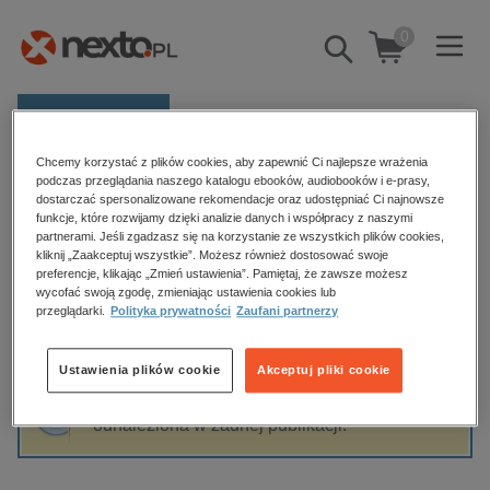
0
Pokaż/schowaj
wyszukiwarkę
E-prasa
Chcemy korzystać z plików cookies, aby zapewnić Ci najlepsze wrażenia
Kategorie
Strona główna
Joanna Pawłusiów
podczas przeglądania naszego katalogu ebooków, audiobooków i e-prasy,
dostarczać spersonalizowane rekomendacje oraz udostępniać Ci najnowsze
Zobacz wszystkie E-prasa
funkcje, które rozwijamy dzięki analizie danych i współpracy z naszymi
partnerami. Jeśli zgadzasz się na korzystanie ze wszystkich plików cookies,
Joanna Pawłusiów
kliknij „Zaakceptuj wszystkie”. Możesz również dostosować swoje
budownictwo, aranżacja wnętrz
preferencje, klikając „Zmień ustawienia”. Pamiętaj, że zawsze możesz
biznesowe, branżowe, gospodarka
wycofać swoją zgodę, zmieniając ustawienia cookies lub
przeglądarki.
Polityka prywatności
Zaufani partnerzy
darmowe wydania
Sortowanie
Filtrowanie
dzienniki
Ustawienia plików cookie
Akceptuj pliki cookie
edukacja
Fraza "
Joanna Pawłusiów
" nie została
hobby, sport, rozrywka
odnaleziona w żadnej publikacji.
komputery, internet, technologie, informatyka