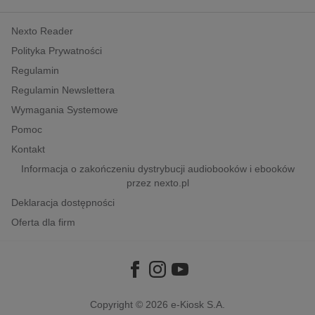
kobiece, lifestyle, kultura
Nexto Reader
polityka, społeczno-informacyjne
Polityka Prywatności
psychologiczne
Regulamin
inne
Regulamin Newslettera
popularno-naukowe
Wymagania Systemowe
historia
Pomoc
zdrowie
Kontakt
religie
Informacja o zakończeniu dystrybucji audiobooków i ebooków
przez nexto.pl
Deklaracja dostępności
Oferta dla firm
Copyright © 2026
e-Kiosk S.A.