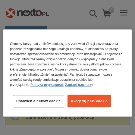
0
Pokaż/schowaj
wyszukiwarkę
E-prasa
Chcemy korzystać z plików cookies, aby zapewnić Ci najlepsze wrażenia
Kategorie
Strona główna
John Ironmonger
podczas przeglądania naszego katalogu ebooków, audiobooków i e-prasy,
dostarczać spersonalizowane rekomendacje oraz udostępniać Ci najnowsze
Zobacz wszystkie E-prasa
funkcje, które rozwijamy dzięki analizie danych i współpracy z naszymi
partnerami. Jeśli zgadzasz się na korzystanie ze wszystkich plików cookies,
John Ironmonger
kliknij „Zaakceptuj wszystkie”. Możesz również dostosować swoje
budownictwo, aranżacja wnętrz
preferencje, klikając „Zmień ustawienia”. Pamiętaj, że zawsze możesz
wycofać swoją zgodę, zmieniając ustawienia cookies lub
biznesowe, branżowe, gospodarka
przeglądarki.
Polityka prywatności
Zaufani partnerzy
darmowe wydania
Sortowanie
Filtrowanie
dzienniki
Ustawienia plików cookie
Akceptuj pliki cookie
edukacja
Fraza "
John Ironmonger
" nie została
hobby, sport, rozrywka
odnaleziona w żadnej publikacji.
komputery, internet, technologie, informatyka