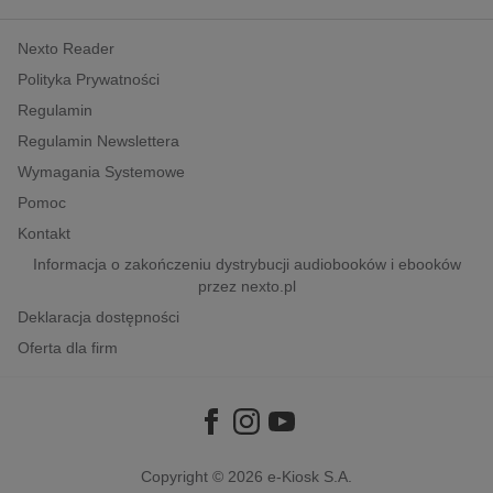
kobiece, lifestyle, kultura
Nexto Reader
polityka, społeczno-informacyjne
Polityka Prywatności
psychologiczne
Regulamin
inne
Regulamin Newslettera
popularno-naukowe
Wymagania Systemowe
historia
Pomoc
zdrowie
Kontakt
religie
Informacja o zakończeniu dystrybucji audiobooków i ebooków
przez nexto.pl
Deklaracja dostępności
Oferta dla firm
Copyright © 2026
e-Kiosk S.A.