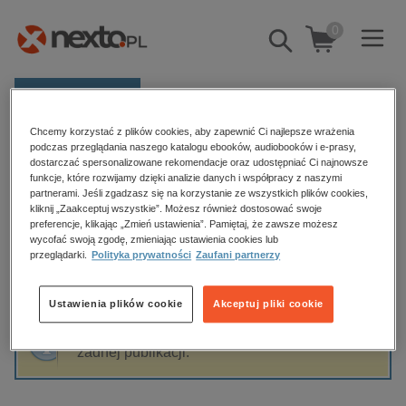
0
Pokaż/schowaj
wyszukiwarkę
E-prasa
Chcemy korzystać z plików cookies, aby zapewnić Ci najlepsze wrażenia
Kategorie
Strona główna
John Man
podczas przeglądania naszego katalogu ebooków, audiobooków i e-prasy,
dostarczać spersonalizowane rekomendacje oraz udostępniać Ci najnowsze
Zobacz wszystkie E-prasa
funkcje, które rozwijamy dzięki analizie danych i współpracy z naszymi
partnerami. Jeśli zgadzasz się na korzystanie ze wszystkich plików cookies,
John Man
kliknij „Zaakceptuj wszystkie”. Możesz również dostosować swoje
budownictwo, aranżacja wnętrz
preferencje, klikając „Zmień ustawienia”. Pamiętaj, że zawsze możesz
wycofać swoją zgodę, zmieniając ustawienia cookies lub
biznesowe, branżowe, gospodarka
przeglądarki.
Polityka prywatności
Zaufani partnerzy
darmowe wydania
Sortowanie
Filtrowanie
dzienniki
Ustawienia plików cookie
Akceptuj pliki cookie
edukacja
Fraza "
John Man
" nie została odnaleziona w
hobby, sport, rozrywka
żadnej publikacji.
komputery, internet, technologie, informatyka