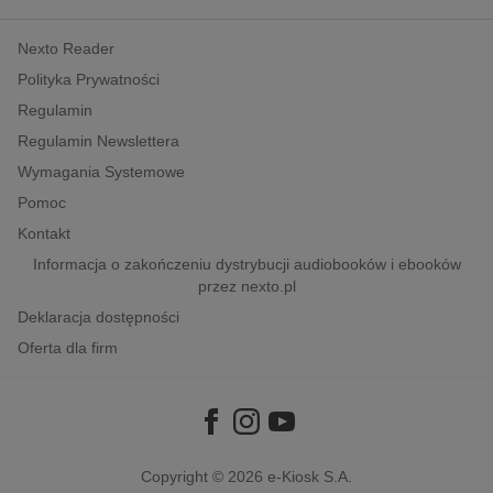
kobiece, lifestyle, kultura
Nexto Reader
polityka, społeczno-informacyjne
Polityka Prywatności
psychologiczne
Regulamin
inne
Regulamin Newslettera
popularno-naukowe
Wymagania Systemowe
historia
Pomoc
zdrowie
Kontakt
religie
Informacja o zakończeniu dystrybucji audiobooków i ebooków
przez nexto.pl
Deklaracja dostępności
Oferta dla firm
Copyright © 2026
e-Kiosk S.A.