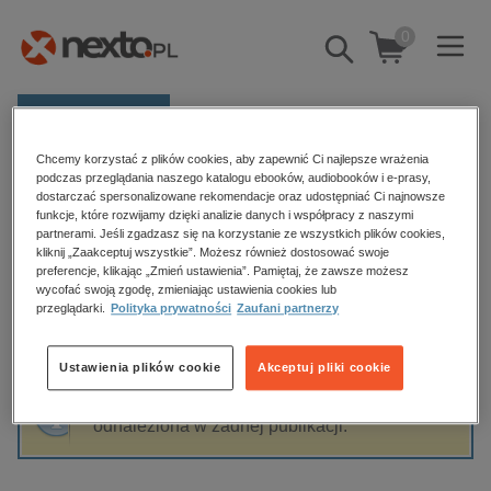
0
Pokaż/schowaj
wyszukiwarkę
E-prasa
Chcemy korzystać z plików cookies, aby zapewnić Ci najlepsze wrażenia
Kategorie
Strona główna
Jolanta Koszteyn
podczas przeglądania naszego katalogu ebooków, audiobooków i e-prasy,
dostarczać spersonalizowane rekomendacje oraz udostępniać Ci najnowsze
Zobacz wszystkie E-prasa
funkcje, które rozwijamy dzięki analizie danych i współpracy z naszymi
partnerami. Jeśli zgadzasz się na korzystanie ze wszystkich plików cookies,
Jolanta Koszteyn
kliknij „Zaakceptuj wszystkie”. Możesz również dostosować swoje
budownictwo, aranżacja wnętrz
preferencje, klikając „Zmień ustawienia”. Pamiętaj, że zawsze możesz
wycofać swoją zgodę, zmieniając ustawienia cookies lub
biznesowe, branżowe, gospodarka
przeglądarki.
Polityka prywatności
Zaufani partnerzy
darmowe wydania
Sortowanie
Filtrowanie
dzienniki
Ustawienia plików cookie
Akceptuj pliki cookie
edukacja
Fraza "
Jolanta Koszteyn
" nie została
hobby, sport, rozrywka
odnaleziona w żadnej publikacji.
komputery, internet, technologie, informatyka