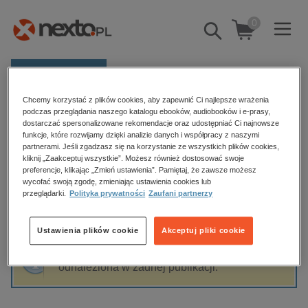
0
Pokaż/schowaj
wyszukiwarkę
E-prasa
Chcemy korzystać z plików cookies, aby zapewnić Ci najlepsze wrażenia
Kategorie
Strona główna
Jolanta Szczurkowska
podczas przeglądania naszego katalogu ebooków, audiobooków i e-prasy,
dostarczać spersonalizowane rekomendacje oraz udostępniać Ci najnowsze
Zobacz wszystkie E-prasa
funkcje, które rozwijamy dzięki analizie danych i współpracy z naszymi
partnerami. Jeśli zgadzasz się na korzystanie ze wszystkich plików cookies,
Jolanta Szczurkowska
kliknij „Zaakceptuj wszystkie”. Możesz również dostosować swoje
budownictwo, aranżacja wnętrz
preferencje, klikając „Zmień ustawienia”. Pamiętaj, że zawsze możesz
wycofać swoją zgodę, zmieniając ustawienia cookies lub
biznesowe, branżowe, gospodarka
przeglądarki.
Polityka prywatności
Zaufani partnerzy
darmowe wydania
Sortowanie
Filtrowanie
dzienniki
Ustawienia plików cookie
Akceptuj pliki cookie
edukacja
Fraza "
Jolanta Szczurkowska
" nie została
hobby, sport, rozrywka
odnaleziona w żadnej publikacji.
komputery, internet, technologie, informatyka