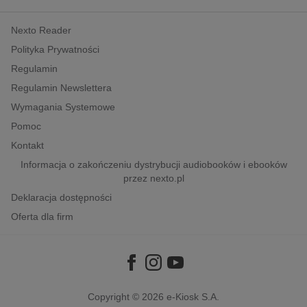
kobiece, lifestyle, kultura
Nexto Reader
polityka, społeczno-informacyjne
Polityka Prywatności
psychologiczne
Regulamin
inne
Regulamin Newslettera
popularno-naukowe
Wymagania Systemowe
historia
Pomoc
zdrowie
Kontakt
religie
Informacja o zakończeniu dystrybucji audiobooków i ebooków
przez nexto.pl
Deklaracja dostępności
Oferta dla firm
Copyright © 2026
e-Kiosk S.A.