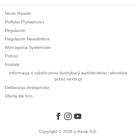
kobiece, lifestyle, kultura
Nexto Reader
polityka, społeczno-informacyjne
Polityka Prywatności
psychologiczne
Regulamin
inne
Regulamin Newslettera
popularno-naukowe
Wymagania Systemowe
historia
Pomoc
zdrowie
Kontakt
religie
Informacja o zakończeniu dystrybucji audiobooków i ebooków
przez nexto.pl
Deklaracja dostępności
Oferta dla firm
Copyright © 2026
e-Kiosk S.A.