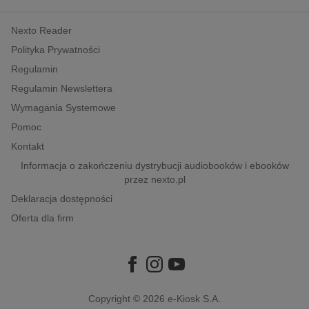
kobiece, lifestyle, kultura
Nexto Reader
polityka, społeczno-informacyjne
Polityka Prywatności
psychologiczne
Regulamin
inne
Regulamin Newslettera
popularno-naukowe
Wymagania Systemowe
historia
Pomoc
zdrowie
Kontakt
religie
Informacja o zakończeniu dystrybucji audiobooków i ebooków
przez nexto.pl
Deklaracja dostępności
Oferta dla firm
Copyright © 2026
e-Kiosk S.A.