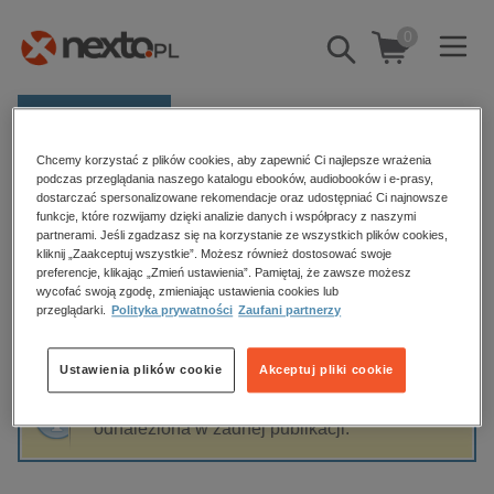
0
Pokaż/schowaj
wyszukiwarkę
E-prasa
Chcemy korzystać z plików cookies, aby zapewnić Ci najlepsze wrażenia
Kategorie
Strona główna
Judyta Watoła
podczas przeglądania naszego katalogu ebooków, audiobooków i e-prasy,
dostarczać spersonalizowane rekomendacje oraz udostępniać Ci najnowsze
Zobacz wszystkie E-prasa
funkcje, które rozwijamy dzięki analizie danych i współpracy z naszymi
partnerami. Jeśli zgadzasz się na korzystanie ze wszystkich plików cookies,
Judyta Watoła
kliknij „Zaakceptuj wszystkie”. Możesz również dostosować swoje
budownictwo, aranżacja wnętrz
preferencje, klikając „Zmień ustawienia”. Pamiętaj, że zawsze możesz
wycofać swoją zgodę, zmieniając ustawienia cookies lub
biznesowe, branżowe, gospodarka
przeglądarki.
Polityka prywatności
Zaufani partnerzy
darmowe wydania
Sortowanie
Filtrowanie
dzienniki
Ustawienia plików cookie
Akceptuj pliki cookie
edukacja
Fraza "
Judyta Watoła
" nie została
hobby, sport, rozrywka
odnaleziona w żadnej publikacji.
komputery, internet, technologie, informatyka