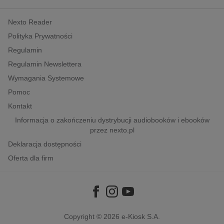
kobiece, lifestyle, kultura
Nexto Reader
polityka, społeczno-informacyjne
Polityka Prywatności
psychologiczne
Regulamin
inne
Regulamin Newslettera
popularno-naukowe
Wymagania Systemowe
historia
Pomoc
zdrowie
Kontakt
religie
Informacja o zakończeniu dystrybucji audiobooków i ebooków
przez nexto.pl
Deklaracja dostępności
Oferta dla firm
Copyright © 2026
e-Kiosk S.A.