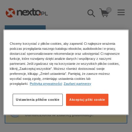
0
Pokaż/schowaj
wyszukiwarkę
E-prasa
Chcemy korzystać z plików cookies, aby zapewnić Ci najlepsze wrażenia
Kategorie
Strona główna
Julian Lindley-French
podczas przeglądania naszego katalogu ebooków, audiobooków i e-prasy,
dostarczać spersonalizowane rekomendacje oraz udostępniać Ci najnowsze
Zobacz wszystkie E-prasa
funkcje, które rozwijamy dzięki analizie danych i współpracy z naszymi
partnerami. Jeśli zgadzasz się na korzystanie ze wszystkich plików cookies,
Julian Lindley-French
kliknij „Zaakceptuj wszystkie”. Możesz również dostosować swoje
budownictwo, aranżacja wnętrz
preferencje, klikając „Zmień ustawienia”. Pamiętaj, że zawsze możesz
biznesowe, branżowe, gospodarka
wycofać swoją zgodę, zmieniając ustawienia cookies lub
przeglądarki.
Polityka prywatności
Zaufani partnerzy
darmowe wydania
Sortowanie
Filtrowanie
dzienniki
Ustawienia plików cookie
Akceptuj pliki cookie
edukacja
Fraza "
Julian Lindley-French
" nie została
hobby, sport, rozrywka
odnaleziona w żadnej publikacji.
komputery, internet, technologie, informatyka