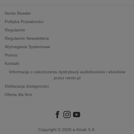
kobiece, lifestyle, kultura
Nexto Reader
polityka, społeczno-informacyjne
Polityka Prywatności
psychologiczne
Regulamin
inne
Regulamin Newslettera
popularno-naukowe
Wymagania Systemowe
historia
Pomoc
zdrowie
Kontakt
religie
Informacja o zakończeniu dystrybucji audiobooków i ebooków
przez nexto.pl
Deklaracja dostępności
Oferta dla firm
Copyright © 2026
e-Kiosk S.A.