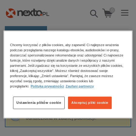
0
Pokaż/schowaj
wyszukiwarkę
E-prasa
Chcemy korzystać z plików cookies, aby zapewnić Ci najlepsze wrażenia
Kategorie
Strona główna
Justyna Braszka
podczas przeglądania naszego katalogu ebooków, audiobooków i e-prasy,
dostarczać spersonalizowane rekomendacje oraz udostępniać Ci najnowsze
Zobacz wszystkie E-prasa
funkcje, które rozwijamy dzięki analizie danych i współpracy z naszymi
partnerami. Jeśli zgadzasz się na korzystanie ze wszystkich plików cookies,
Justyna Braszka
kliknij „Zaakceptuj wszystkie”. Możesz również dostosować swoje
budownictwo, aranżacja wnętrz
preferencje, klikając „Zmień ustawienia”. Pamiętaj, że zawsze możesz
biznesowe, branżowe, gospodarka
wycofać swoją zgodę, zmieniając ustawienia cookies lub
przeglądarki.
Polityka prywatności
Zaufani partnerzy
darmowe wydania
Sortowanie
Filtrowanie
dzienniki
Ustawienia plików cookie
Akceptuj pliki cookie
edukacja
Fraza "
Justyna Braszka
" nie została
hobby, sport, rozrywka
odnaleziona w żadnej publikacji.
komputery, internet, technologie, informatyka