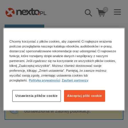
0
Pokaż/schowaj
wyszukiwarkę
E-prasa
Chcemy korzystać z plików cookies, aby zapewnić Ci najlepsze wrażenia
Kategorie
Strona główna
Karina Krawczyk
podczas przeglądania naszego katalogu ebooków, audiobooków i e-prasy,
dostarczać spersonalizowane rekomendacje oraz udostępniać Ci najnowsze
Zobacz wszystkie E-prasa
funkcje, które rozwijamy dzięki analizie danych i współpracy z naszymi
partnerami. Jeśli zgadzasz się na korzystanie ze wszystkich plików cookies,
Karina Krawczyk
kliknij „Zaakceptuj wszystkie”. Możesz również dostosować swoje
budownictwo, aranżacja wnętrz
preferencje, klikając „Zmień ustawienia”. Pamiętaj, że zawsze możesz
wycofać swoją zgodę, zmieniając ustawienia cookies lub
biznesowe, branżowe, gospodarka
przeglądarki.
Polityka prywatności
Zaufani partnerzy
darmowe wydania
Sortowanie
Filtrowanie
dzienniki
Ustawienia plików cookie
Akceptuj pliki cookie
edukacja
Fraza "
Karina Krawczyk
" nie została
hobby, sport, rozrywka
odnaleziona w żadnej publikacji.
komputery, internet, technologie, informatyka