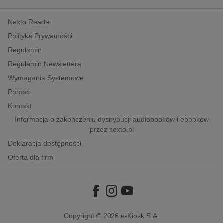
kobiece, lifestyle, kultura
Nexto Reader
polityka, społeczno-informacyjne
Polityka Prywatności
psychologiczne
Regulamin
inne
Regulamin Newslettera
popularno-naukowe
Wymagania Systemowe
historia
Pomoc
zdrowie
Kontakt
religie
Informacja o zakończeniu dystrybucji audiobooków i ebooków
przez nexto.pl
Deklaracja dostępności
Oferta dla firm
Copyright © 2026
e-Kiosk S.A.