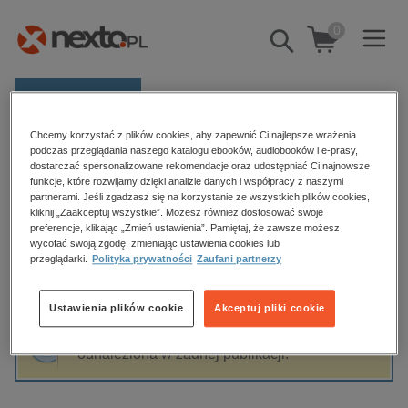
0
Pokaż/schowaj
wyszukiwarkę
E-prasa
Chcemy korzystać z plików cookies, aby zapewnić Ci najlepsze wrażenia
Kategorie
Strona główna
Karolina Sulej
podczas przeglądania naszego katalogu ebooków, audiobooków i e-prasy,
dostarczać spersonalizowane rekomendacje oraz udostępniać Ci najnowsze
Zobacz wszystkie E-prasa
funkcje, które rozwijamy dzięki analizie danych i współpracy z naszymi
partnerami. Jeśli zgadzasz się na korzystanie ze wszystkich plików cookies,
Karolina Sulej
kliknij „Zaakceptuj wszystkie”. Możesz również dostosować swoje
budownictwo, aranżacja wnętrz
preferencje, klikając „Zmień ustawienia”. Pamiętaj, że zawsze możesz
biznesowe, branżowe, gospodarka
wycofać swoją zgodę, zmieniając ustawienia cookies lub
przeglądarki.
Polityka prywatności
Zaufani partnerzy
darmowe wydania
Sortowanie
Filtrowanie
dzienniki
Ustawienia plików cookie
Akceptuj pliki cookie
edukacja
Fraza "
Karolina Sulej
" nie została
hobby, sport, rozrywka
odnaleziona w żadnej publikacji.
komputery, internet, technologie, informatyka