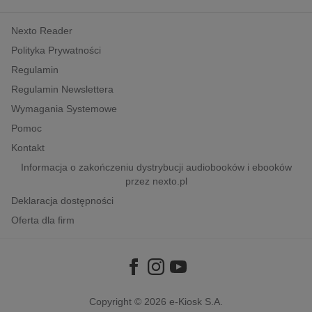
kobiece, lifestyle, kultura
Nexto Reader
polityka, społeczno-informacyjne
Polityka Prywatności
psychologiczne
Regulamin
inne
Regulamin Newslettera
popularno-naukowe
Wymagania Systemowe
historia
Pomoc
zdrowie
Kontakt
religie
Informacja o zakończeniu dystrybucji audiobooków i ebooków
przez nexto.pl
Deklaracja dostępności
Oferta dla firm
Copyright © 2026
e-Kiosk S.A.