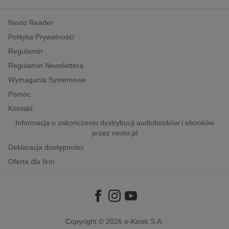
kobiece, lifestyle, kultura
Nexto Reader
polityka, społeczno-informacyjne
Polityka Prywatności
psychologiczne
Regulamin
inne
Regulamin Newslettera
popularno-naukowe
Wymagania Systemowe
historia
Pomoc
zdrowie
Kontakt
religie
Informacja o zakończeniu dystrybucji audiobooków i ebooków
przez nexto.pl
Deklaracja dostępności
Oferta dla firm
Copyright © 2026
e-Kiosk S.A.