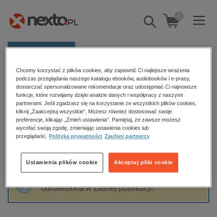
0
Pokaż/schowaj
wyszukiwarkę
E-prasa
Chcemy korzystać z plików cookies, aby zapewnić Ci najlepsze wrażenia
Kategorie
Strona główna
Katarzyna Krakowiak
podczas przeglądania naszego katalogu ebooków, audiobooków i e-prasy,
dostarczać spersonalizowane rekomendacje oraz udostępniać Ci najnowsze
Zobacz wszystkie E-prasa
funkcje, które rozwijamy dzięki analizie danych i współpracy z naszymi
partnerami. Jeśli zgadzasz się na korzystanie ze wszystkich plików cookies,
Katarzyna Krakowiak
kliknij „Zaakceptuj wszystkie”. Możesz również dostosować swoje
budownictwo, aranżacja wnętrz
preferencje, klikając „Zmień ustawienia”. Pamiętaj, że zawsze możesz
wycofać swoją zgodę, zmieniając ustawienia cookies lub
biznesowe, branżowe, gospodarka
przeglądarki.
Polityka prywatności
Zaufani partnerzy
darmowe wydania
Sortowanie
Filtrowanie
dzienniki
Ustawienia plików cookie
Akceptuj pliki cookie
edukacja
Fraza "
Katarzyna Krakowiak
" nie została
hobby, sport, rozrywka
odnaleziona w żadnej publikacji.
komputery, internet, technologie, informatyka