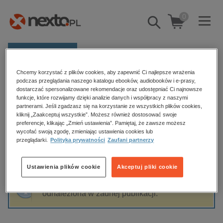
0
Pokaż/schowaj
wyszukiwarkę
E-prasa
Chcemy korzystać z plików cookies, aby zapewnić Ci najlepsze wrażenia
Kategorie
Strona główna
Katarzyna Lewandowicz
podczas przeglądania naszego katalogu ebooków, audiobooków i e-prasy,
dostarczać spersonalizowane rekomendacje oraz udostępniać Ci najnowsze
Zobacz wszystkie E-prasa
funkcje, które rozwijamy dzięki analizie danych i współpracy z naszymi
partnerami. Jeśli zgadzasz się na korzystanie ze wszystkich plików cookies,
Katarzyna Lewandowicz
kliknij „Zaakceptuj wszystkie”. Możesz również dostosować swoje
budownictwo, aranżacja wnętrz
preferencje, klikając „Zmień ustawienia”. Pamiętaj, że zawsze możesz
wycofać swoją zgodę, zmieniając ustawienia cookies lub
biznesowe, branżowe, gospodarka
przeglądarki.
Polityka prywatności
Zaufani partnerzy
darmowe wydania
Sortowanie
Filtrowanie
dzienniki
Ustawienia plików cookie
Akceptuj pliki cookie
edukacja
Fraza "
Katarzyna Lewandowicz
" nie została
hobby, sport, rozrywka
odnaleziona w żadnej publikacji.
komputery, internet, technologie, informatyka