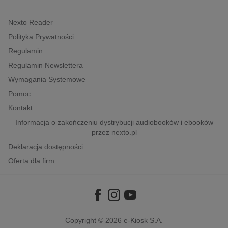
kobiece, lifestyle, kultura
Nexto Reader
polityka, społeczno-informacyjne
Polityka Prywatności
psychologiczne
Regulamin
inne
Regulamin Newslettera
popularno-naukowe
Wymagania Systemowe
historia
Pomoc
zdrowie
Kontakt
religie
Informacja o zakończeniu dystrybucji audiobooków i ebooków
przez nexto.pl
Deklaracja dostępności
Oferta dla firm
Copyright © 2026
e-Kiosk S.A.