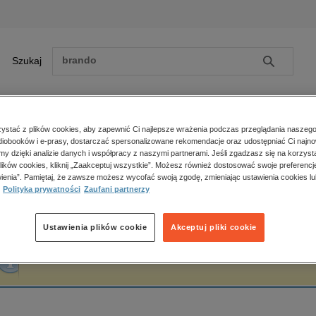
Szukaj
Szukaj
E-prasa
stać z plików cookies, aby zapewnić Ci najlepsze wrażenia podczas przeglądania naszego
iobooków i e-prasy, dostarczać spersonalizowane rekomendacje oraz udostępniać Ci najno
ona główna
Katarzyna Madejska
amy dzięki analizie danych i współpracy z naszymi partnerami. Jeśli zgadzasz się na korzyst
lików cookies, kliknij „Zaakceptuj wszystkie”. Możesz również dostosować swoje preferencje
Zobacz wszystkie E-prasa
polityka, społeczno-informacyjne
ienia”. Pamiętaj, że zawsze możesz wycofać swoją zgodę, zmieniając ustawienia cookies lu
atarzyna Madejska
Polityka prywatności
Zaufani partnerzy
psychologiczne
inne
popularno-naukowe
Ustawienia plików cookie
Akceptuj pliki cookie
historia
Fraza "
Katarzyna Madejska
" nie została odnaleziona w żadnej publikacji.
zdrowie
religie