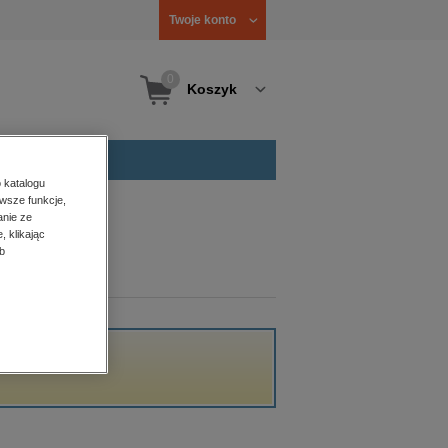
Twoje konto
0
Koszyk
 katalogu
wsze funkcje,
anie ze
, klikając
b