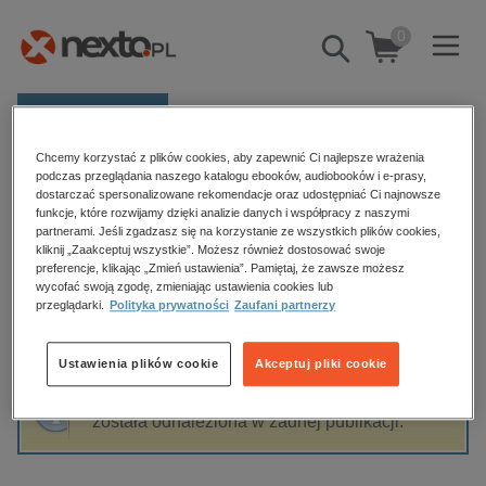
0
Pokaż/schowaj
wyszukiwarkę
E-prasa
Chcemy korzystać z plików cookies, aby zapewnić Ci najlepsze wrażenia
Kategorie
Strona główna
Katarzyna Pruszkowska-Sokalla
podczas przeglądania naszego katalogu ebooków, audiobooków i e-prasy,
dostarczać spersonalizowane rekomendacje oraz udostępniać Ci najnowsze
Zobacz wszystkie E-prasa
funkcje, które rozwijamy dzięki analizie danych i współpracy z naszymi
partnerami. Jeśli zgadzasz się na korzystanie ze wszystkich plików cookies,
Katarzyna Pruszkowska-Sokalla
kliknij „Zaakceptuj wszystkie”. Możesz również dostosować swoje
budownictwo, aranżacja wnętrz
preferencje, klikając „Zmień ustawienia”. Pamiętaj, że zawsze możesz
wycofać swoją zgodę, zmieniając ustawienia cookies lub
biznesowe, branżowe, gospodarka
przeglądarki.
Polityka prywatności
Zaufani partnerzy
darmowe wydania
Sortowanie
Filtrowanie
dzienniki
Ustawienia plików cookie
Akceptuj pliki cookie
edukacja
Fraza "
Katarzyna Pruszkowska-Sokalla
" nie
hobby, sport, rozrywka
została odnaleziona w żadnej publikacji.
komputery, internet, technologie, informatyka