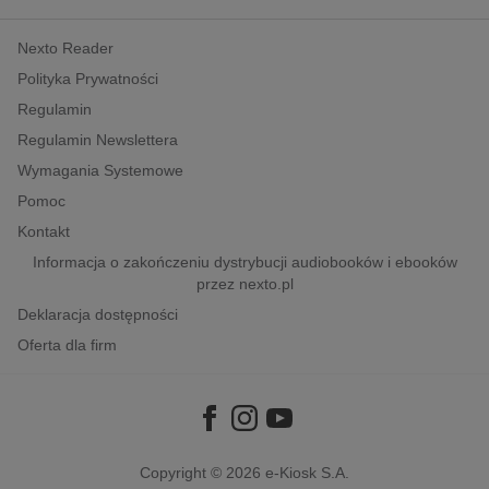
kobiece, lifestyle, kultura
Nexto Reader
polityka, społeczno-informacyjne
Polityka Prywatności
psychologiczne
Regulamin
inne
Regulamin Newslettera
popularno-naukowe
Wymagania Systemowe
historia
Pomoc
zdrowie
Kontakt
religie
Informacja o zakończeniu dystrybucji audiobooków i ebooków
przez nexto.pl
Deklaracja dostępności
Oferta dla firm
Copyright © 2026
e-Kiosk S.A.