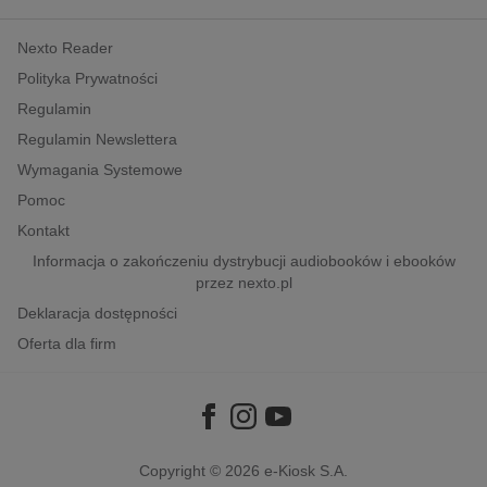
kobiece, lifestyle, kultura
Nexto Reader
polityka, społeczno-informacyjne
Polityka Prywatności
psychologiczne
Regulamin
inne
Regulamin Newslettera
popularno-naukowe
Wymagania Systemowe
historia
Pomoc
zdrowie
Kontakt
religie
Informacja o zakończeniu dystrybucji audiobooków i ebooków
przez nexto.pl
Deklaracja dostępności
Oferta dla firm
Copyright © 2026
e-Kiosk S.A.