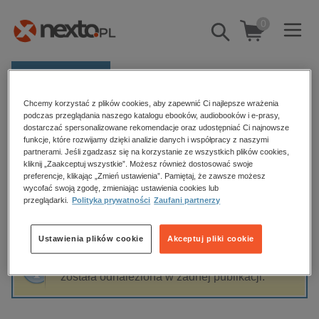
0
Pokaż/schowaj
wyszukiwarkę
E-prasa
Chcemy korzystać z plików cookies, aby zapewnić Ci najlepsze wrażenia
Kategorie
Strona główna
Katarzyna Stabryła-Chudzio
podczas przeglądania naszego katalogu ebooków, audiobooków i e-prasy,
dostarczać spersonalizowane rekomendacje oraz udostępniać Ci najnowsze
Zobacz wszystkie E-prasa
funkcje, które rozwijamy dzięki analizie danych i współpracy z naszymi
partnerami. Jeśli zgadzasz się na korzystanie ze wszystkich plików cookies,
Katarzyna Stabryła-Chudzio
kliknij „Zaakceptuj wszystkie”. Możesz również dostosować swoje
budownictwo, aranżacja wnętrz
preferencje, klikając „Zmień ustawienia”. Pamiętaj, że zawsze możesz
wycofać swoją zgodę, zmieniając ustawienia cookies lub
biznesowe, branżowe, gospodarka
przeglądarki.
Polityka prywatności
Zaufani partnerzy
darmowe wydania
Sortowanie
Filtrowanie
dzienniki
Ustawienia plików cookie
Akceptuj pliki cookie
edukacja
Fraza "
Katarzyna Stabryła-Chudzio
" nie
hobby, sport, rozrywka
została odnaleziona w żadnej publikacji.
komputery, internet, technologie, informatyka