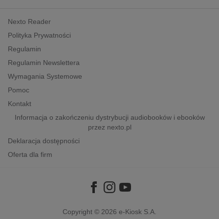
kobiece, lifestyle, kultura
Nexto Reader
polityka, społeczno-informacyjne
Polityka Prywatności
psychologiczne
Regulamin
inne
Regulamin Newslettera
popularno-naukowe
Wymagania Systemowe
historia
Pomoc
zdrowie
Kontakt
religie
Informacja o zakończeniu dystrybucji audiobooków i ebooków
przez nexto.pl
Deklaracja dostępności
Oferta dla firm
Copyright © 2026
e-Kiosk S.A.