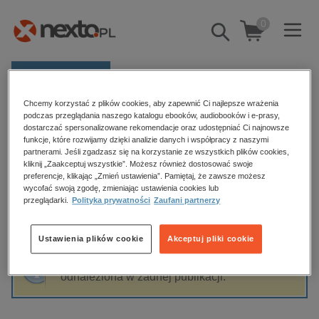
0
Pokaż/schowaj
wyszukiwarkę
E-prasa
Chcemy korzystać z plików cookies, aby zapewnić Ci najlepsze wrażenia
Kategorie
Strona główna
Katarzyna Zeug-Żebro
podczas przeglądania naszego katalogu ebooków, audiobooków i e-prasy,
dostarczać spersonalizowane rekomendacje oraz udostępniać Ci najnowsze
Zobacz wszystkie E-prasa
funkcje, które rozwijamy dzięki analizie danych i współpracy z naszymi
partnerami. Jeśli zgadzasz się na korzystanie ze wszystkich plików cookies,
Katarzyna Zeug-Żebro
kliknij „Zaakceptuj wszystkie”. Możesz również dostosować swoje
budownictwo, aranżacja wnętrz
preferencje, klikając „Zmień ustawienia”. Pamiętaj, że zawsze możesz
wycofać swoją zgodę, zmieniając ustawienia cookies lub
biznesowe, branżowe, gospodarka
przeglądarki.
Polityka prywatności
Zaufani partnerzy
darmowe wydania
Sortowanie
Filtrowanie
dzienniki
Ustawienia plików cookie
Akceptuj pliki cookie
edukacja
Fraza "
Katarzyna Zeug-Żebro
" nie została
hobby, sport, rozrywka
odnaleziona w żadnej publikacji.
komputery, internet, technologie, informatyka