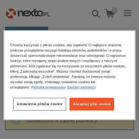
0
Pokaż/schowaj
wyszukiwarkę
E-prasa
Chcemy korzystać z plików cookies, aby zapewnić Ci najlepsze wrażenia
Kategorie
Strona główna
Kateryna Masich
podczas przeglądania naszego katalogu ebooków, audiobooków i e-prasy,
dostarczać spersonalizowane rekomendacje oraz udostępniać Ci najnowsze
Zobacz wszystkie E-prasa
funkcje, które rozwijamy dzięki analizie danych i współpracy z naszymi
partnerami. Jeśli zgadzasz się na korzystanie ze wszystkich plików cookies,
Kateryna Masich
kliknij „Zaakceptuj wszystkie”. Możesz również dostosować swoje
budownictwo, aranżacja wnętrz
preferencje, klikając „Zmień ustawienia”. Pamiętaj, że zawsze możesz
wycofać swoją zgodę, zmieniając ustawienia cookies lub
biznesowe, branżowe, gospodarka
przeglądarki.
Polityka prywatności
Zaufani partnerzy
darmowe wydania
Sortowanie
Filtrowanie
dzienniki
Ustawienia plików cookie
Akceptuj pliki cookie
edukacja
Fraza "
Kateryna Masich
" nie została
hobby, sport, rozrywka
odnaleziona w żadnej publikacji.
komputery, internet, technologie, informatyka