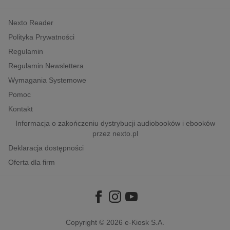
kobiece, lifestyle, kultura
Nexto Reader
polityka, społeczno-informacyjne
Polityka Prywatności
psychologiczne
Regulamin
inne
Regulamin Newslettera
popularno-naukowe
Wymagania Systemowe
historia
Pomoc
zdrowie
Kontakt
religie
Informacja o zakończeniu dystrybucji audiobooków i ebooków
przez nexto.pl
Deklaracja dostępności
Oferta dla firm
Copyright © 2026
e-Kiosk S.A.