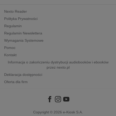
kobiece, lifestyle, kultura
Nexto Reader
polityka, społeczno-informacyjne
Polityka Prywatności
psychologiczne
Regulamin
inne
Regulamin Newslettera
popularno-naukowe
Wymagania Systemowe
historia
Pomoc
zdrowie
Kontakt
religie
Informacja o zakończeniu dystrybucji audiobooków i ebooków
przez nexto.pl
Deklaracja dostępności
Oferta dla firm
Copyright © 2026
e-Kiosk S.A.