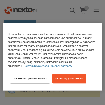
0
Pokaż/schowaj
wyszukiwarkę
E-prasa
Chcemy korzystać z plików cookies, aby zapewnić Ci najlepsze wrażenia
Kategorie
Strona główna
Kinga Wyrzykowska
podczas przeglądania naszego katalogu ebooków, audiobooków i e-prasy,
dostarczać spersonalizowane rekomendacje oraz udostępniać Ci najnowsze
Zobacz wszystkie E-prasa
funkcje, które rozwijamy dzięki analizie danych i współpracy z naszymi
partnerami. Jeśli zgadzasz się na korzystanie ze wszystkich plików cookies,
Kinga Wyrzykowska
kliknij „Zaakceptuj wszystkie”. Możesz również dostosować swoje
budownictwo, aranżacja wnętrz
preferencje, klikając „Zmień ustawienia”. Pamiętaj, że zawsze możesz
wycofać swoją zgodę, zmieniając ustawienia cookies lub
biznesowe, branżowe, gospodarka
przeglądarki.
Polityka prywatności
Zaufani partnerzy
darmowe wydania
Sortowanie
Filtrowanie
dzienniki
Ustawienia plików cookie
Akceptuj pliki cookie
edukacja
Fraza "
Kinga Wyrzykowska
" nie została
hobby, sport, rozrywka
odnaleziona w żadnej publikacji.
komputery, internet, technologie, informatyka