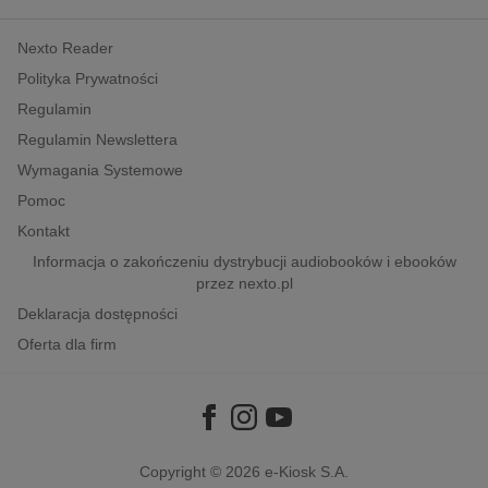
kobiece, lifestyle, kultura
Nexto Reader
polityka, społeczno-informacyjne
Polityka Prywatności
psychologiczne
Regulamin
inne
Regulamin Newslettera
popularno-naukowe
Wymagania Systemowe
historia
Pomoc
zdrowie
Kontakt
religie
Informacja o zakończeniu dystrybucji audiobooków i ebooków
przez nexto.pl
Deklaracja dostępności
Oferta dla firm
Copyright © 2026
e-Kiosk S.A.