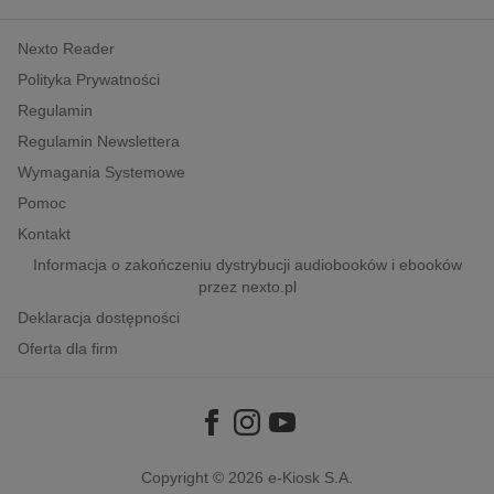
kobiece, lifestyle, kultura
Nexto Reader
polityka, społeczno-informacyjne
Polityka Prywatności
psychologiczne
Regulamin
inne
Regulamin Newslettera
popularno-naukowe
Wymagania Systemowe
historia
Pomoc
zdrowie
Kontakt
religie
Informacja o zakończeniu dystrybucji audiobooków i ebooków
przez nexto.pl
Deklaracja dostępności
Oferta dla firm
Copyright © 2026
e-Kiosk S.A.