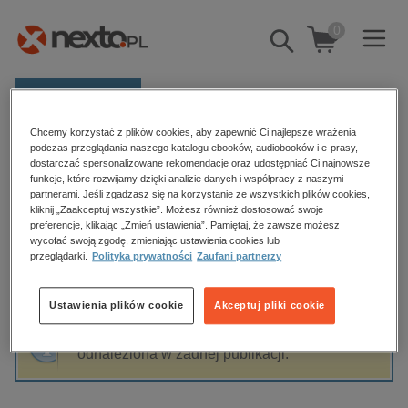
0
Pokaż/schowaj
wyszukiwarkę
E-prasa
Chcemy korzystać z plików cookies, aby zapewnić Ci najlepsze wrażenia
Kategorie
Strona główna
Klaudia Winiarska
podczas przeglądania naszego katalogu ebooków, audiobooków i e-prasy,
dostarczać spersonalizowane rekomendacje oraz udostępniać Ci najnowsze
Zobacz wszystkie E-prasa
funkcje, które rozwijamy dzięki analizie danych i współpracy z naszymi
partnerami. Jeśli zgadzasz się na korzystanie ze wszystkich plików cookies,
Klaudia Winiarska
kliknij „Zaakceptuj wszystkie”. Możesz również dostosować swoje
budownictwo, aranżacja wnętrz
preferencje, klikając „Zmień ustawienia”. Pamiętaj, że zawsze możesz
wycofać swoją zgodę, zmieniając ustawienia cookies lub
biznesowe, branżowe, gospodarka
przeglądarki.
Polityka prywatności
Zaufani partnerzy
darmowe wydania
Sortowanie
Filtrowanie
dzienniki
Ustawienia plików cookie
Akceptuj pliki cookie
edukacja
Fraza "
Klaudia Winiarska
" nie została
hobby, sport, rozrywka
odnaleziona w żadnej publikacji.
komputery, internet, technologie, informatyka