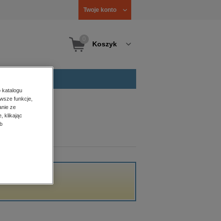
Twoje konto
0
Koszyk
 katalogu
wsze funkcje,
anie ze
, klikając
b