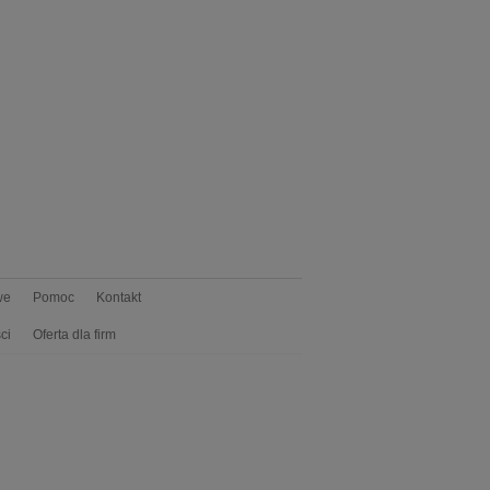
we
Pomoc
Kontakt
ci
Oferta dla firm