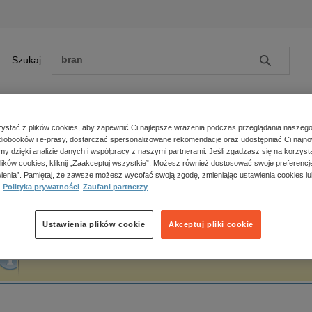
Szukaj
Szukaj
E-prasa
stać z plików cookies, aby zapewnić Ci najlepsze wrażenia podczas przeglądania naszego
iobooków i e-prasy, dostarczać spersonalizowane rekomendacje oraz udostępniać Ci najno
ona główna
Krzysztof Jemielniak
amy dzięki analizie danych i współpracy z naszymi partnerami. Jeśli zgadzasz się na korzyst
lików cookies, kliknij „Zaakceptuj wszystkie”. Możesz również dostosować swoje preferencje
Zobacz wszystkie E-prasa
polityka, społeczno-informacyjne
ienia”. Pamiętaj, że zawsze możesz wycofać swoją zgodę, zmieniając ustawienia cookies lu
rzysztof Jemielniak
Polityka prywatności
Zaufani partnerzy
psychologiczne
inne
popularno-naukowe
Ustawienia plików cookie
Akceptuj pliki cookie
historia
Fraza "
Krzysztof Jemielniak
" nie została odnaleziona w żadnej publikacji.
zdrowie
religie