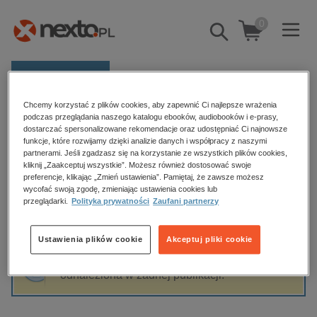
0
Pokaż/schowaj
wyszukiwarkę
E-prasa
Chcemy korzystać z plików cookies, aby zapewnić Ci najlepsze wrażenia
Kategorie
Strona główna
Kyusaku Yumeno
podczas przeglądania naszego katalogu ebooków, audiobooków i e-prasy,
dostarczać spersonalizowane rekomendacje oraz udostępniać Ci najnowsze
Zobacz wszystkie E-prasa
funkcje, które rozwijamy dzięki analizie danych i współpracy z naszymi
partnerami. Jeśli zgadzasz się na korzystanie ze wszystkich plików cookies,
Kyusaku Yumeno
kliknij „Zaakceptuj wszystkie”. Możesz również dostosować swoje
budownictwo, aranżacja wnętrz
preferencje, klikając „Zmień ustawienia”. Pamiętaj, że zawsze możesz
biznesowe, branżowe, gospodarka
wycofać swoją zgodę, zmieniając ustawienia cookies lub
przeglądarki.
Polityka prywatności
Zaufani partnerzy
darmowe wydania
Sortowanie
Filtrowanie
dzienniki
Ustawienia plików cookie
Akceptuj pliki cookie
edukacja
Fraza "
Kyusaku Yumeno
" nie została
hobby, sport, rozrywka
odnaleziona w żadnej publikacji.
komputery, internet, technologie, informatyka