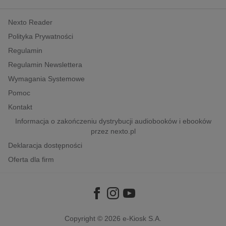
kobiece, lifestyle, kultura
Nexto Reader
polityka, społeczno-informacyjne
Polityka Prywatności
psychologiczne
Regulamin
inne
Regulamin Newslettera
popularno-naukowe
Wymagania Systemowe
historia
Pomoc
zdrowie
Kontakt
religie
Informacja o zakończeniu dystrybucji audiobooków i ebooków
przez nexto.pl
Deklaracja dostępności
Oferta dla firm
Copyright © 2026
e-Kiosk S.A.