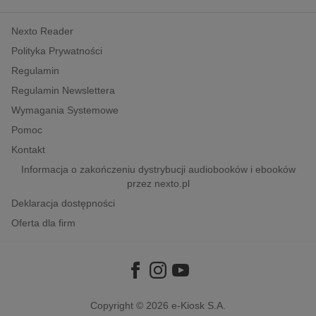
kobiece, lifestyle, kultura
Nexto Reader
polityka, społeczno-informacyjne
Polityka Prywatności
psychologiczne
Regulamin
inne
Regulamin Newslettera
popularno-naukowe
Wymagania Systemowe
historia
Pomoc
zdrowie
Kontakt
religie
Informacja o zakończeniu dystrybucji audiobooków i ebooków
przez nexto.pl
Deklaracja dostępności
Oferta dla firm
Copyright © 2026
e-Kiosk S.A.