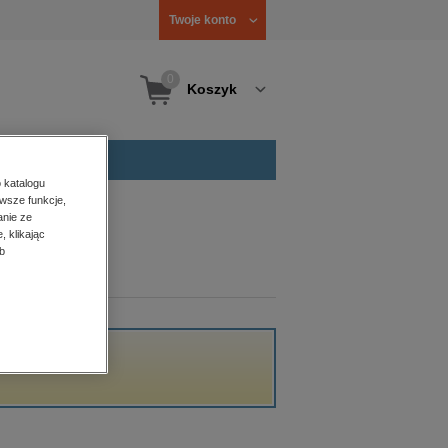
Twoje konto
0
Koszyk
 katalogu
wsze funkcje,
anie ze
, klikając
b