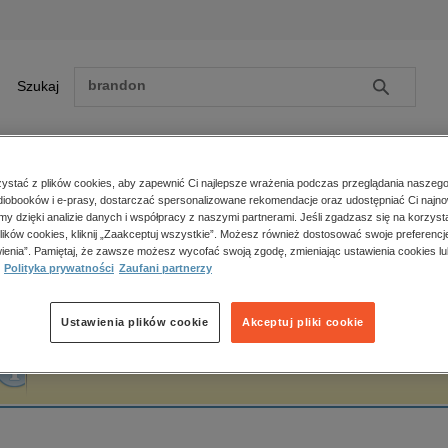
Szukaj
Szukaj
E-prasa
stać z plików cookies, aby zapewnić Ci najlepsze wrażenia podczas przeglądania naszego
iobooków i e-prasy, dostarczać spersonalizowane rekomendacje oraz udostępniać Ci najno
ona główna
Leo Belmont
amy dzięki analizie danych i współpracy z naszymi partnerami. Jeśli zgadzasz się na korzyst
lików cookies, kliknij „Zaakceptuj wszystkie”. Możesz również dostosować swoje preferencje
Zobacz wszystkie E-prasa
polityka, społeczno-informacyjne
ienia”. Pamiętaj, że zawsze możesz wycofać swoją zgodę, zmieniając ustawienia cookies lu
eo Belmont
Polityka prywatności
Zaufani partnerzy
psychologiczne
inne
popularno-naukowe
Ustawienia plików cookie
Akceptuj pliki cookie
historia
Fraza "
Leo Belmont
" nie została odnaleziona w żadnej publikacji.
zdrowie
religie