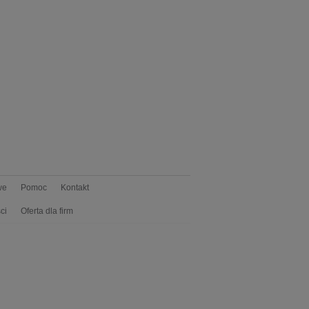
we
Pomoc
Kontakt
ci
Oferta dla firm