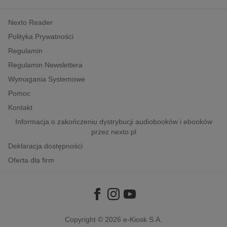
kobiece, lifestyle, kultura
Nexto Reader
polityka, społeczno-informacyjne
Polityka Prywatności
psychologiczne
Regulamin
inne
Regulamin Newslettera
popularno-naukowe
Wymagania Systemowe
historia
Pomoc
zdrowie
Kontakt
religie
Informacja o zakończeniu dystrybucji audiobooków i ebooków
przez nexto.pl
Deklaracja dostępności
Oferta dla firm
Copyright © 2026
e-Kiosk S.A.