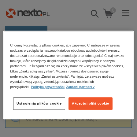
0
Pokaż/schowaj
wyszukiwarkę
E-prasa
Chcemy korzystać z plików cookies, aby zapewnić Ci najlepsze wrażenia
Kategorie
Strona główna
Luiza Dobrzyńska
podczas przeglądania naszego katalogu ebooków, audiobooków i e-prasy,
dostarczać spersonalizowane rekomendacje oraz udostępniać Ci najnowsze
Zobacz wszystkie E-prasa
funkcje, które rozwijamy dzięki analizie danych i współpracy z naszymi
partnerami. Jeśli zgadzasz się na korzystanie ze wszystkich plików cookies,
Luiza Dobrzyńska
kliknij „Zaakceptuj wszystkie”. Możesz również dostosować swoje
budownictwo, aranżacja wnętrz
preferencje, klikając „Zmień ustawienia”. Pamiętaj, że zawsze możesz
biznesowe, branżowe, gospodarka
wycofać swoją zgodę, zmieniając ustawienia cookies lub
przeglądarki.
Polityka prywatności
Zaufani partnerzy
darmowe wydania
Sortowanie
Filtrowanie
dzienniki
Ustawienia plików cookie
Akceptuj pliki cookie
edukacja
Fraza "
Luiza Dobrzyńska
" nie została
hobby, sport, rozrywka
odnaleziona w żadnej publikacji.
komputery, internet, technologie, informatyka