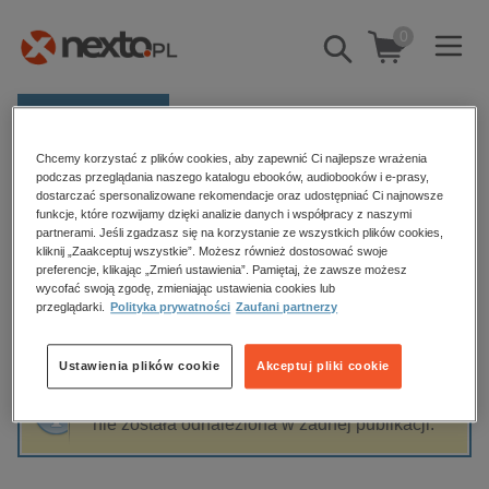
0
Pokaż/schowaj
wyszukiwarkę
E-prasa
Chcemy korzystać z plików cookies, aby zapewnić Ci najlepsze wrażenia
Kategorie
Strona główna
Małgorzata Łabęcka-Koecherowa
podczas przeglądania naszego katalogu ebooków, audiobooków i e-prasy,
dostarczać spersonalizowane rekomendacje oraz udostępniać Ci najnowsze
Zobacz wszystkie E-prasa
funkcje, które rozwijamy dzięki analizie danych i współpracy z naszymi
partnerami. Jeśli zgadzasz się na korzystanie ze wszystkich plików cookies,
Małgorzata Łabęcka-Koecherowa
kliknij „Zaakceptuj wszystkie”. Możesz również dostosować swoje
budownictwo, aranżacja wnętrz
preferencje, klikając „Zmień ustawienia”. Pamiętaj, że zawsze możesz
wycofać swoją zgodę, zmieniając ustawienia cookies lub
biznesowe, branżowe, gospodarka
przeglądarki.
Polityka prywatności
Zaufani partnerzy
darmowe wydania
Sortowanie
Filtrowanie
dzienniki
Ustawienia plików cookie
Akceptuj pliki cookie
edukacja
Fraza "
Małgorzata Łabęcka-Koecherowa
"
hobby, sport, rozrywka
nie została odnaleziona w żadnej publikacji.
komputery, internet, technologie, informatyka