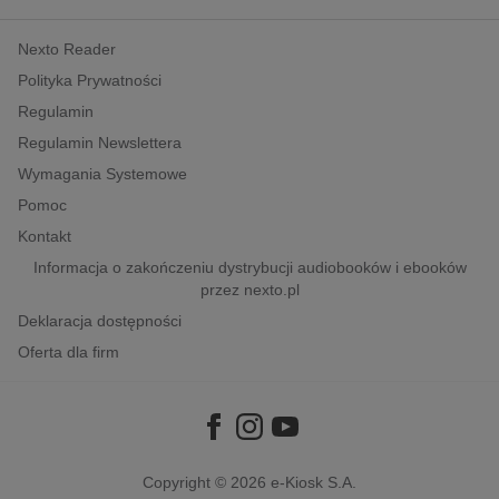
kobiece, lifestyle, kultura
Nexto Reader
polityka, społeczno-informacyjne
Polityka Prywatności
psychologiczne
Regulamin
inne
Regulamin Newslettera
popularno-naukowe
Wymagania Systemowe
historia
Pomoc
zdrowie
Kontakt
religie
Informacja o zakończeniu dystrybucji audiobooków i ebooków
przez nexto.pl
Deklaracja dostępności
Oferta dla firm
Copyright © 2026
e-Kiosk S.A.