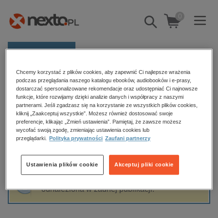
0
Pokaż/schowaj
wyszukiwarkę
E-prasa
Chcemy korzystać z plików cookies, aby zapewnić Ci najlepsze wrażenia
Kategorie
Strona główna
Małgorzata Bylica
podczas przeglądania naszego katalogu ebooków, audiobooków i e-prasy,
dostarczać spersonalizowane rekomendacje oraz udostępniać Ci najnowsze
Zobacz wszystkie E-prasa
funkcje, które rozwijamy dzięki analizie danych i współpracy z naszymi
partnerami. Jeśli zgadzasz się na korzystanie ze wszystkich plików cookies,
Małgorzata Bylica
kliknij „Zaakceptuj wszystkie”. Możesz również dostosować swoje
budownictwo, aranżacja wnętrz
preferencje, klikając „Zmień ustawienia”. Pamiętaj, że zawsze możesz
biznesowe, branżowe, gospodarka
wycofać swoją zgodę, zmieniając ustawienia cookies lub
przeglądarki.
Polityka prywatności
Zaufani partnerzy
darmowe wydania
Sortowanie
Filtrowanie
dzienniki
Ustawienia plików cookie
Akceptuj pliki cookie
edukacja
Fraza "
Małgorzata Bylica
" nie została
hobby, sport, rozrywka
odnaleziona w żadnej publikacji.
komputery, internet, technologie, informatyka