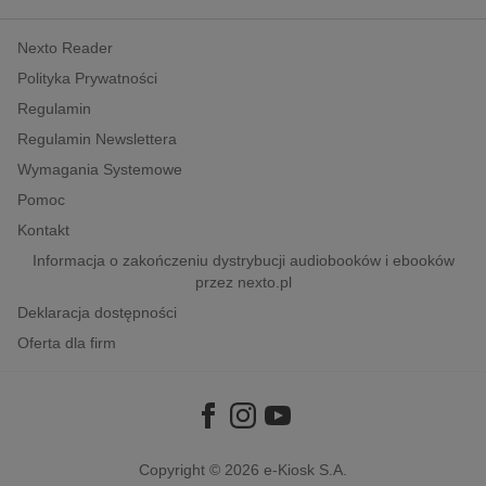
kobiece, lifestyle, kultura
Nexto Reader
polityka, społeczno-informacyjne
Polityka Prywatności
psychologiczne
Regulamin
inne
Regulamin Newslettera
popularno-naukowe
Wymagania Systemowe
historia
Pomoc
zdrowie
Kontakt
religie
Informacja o zakończeniu dystrybucji audiobooków i ebooków
przez nexto.pl
Deklaracja dostępności
Oferta dla firm
Copyright © 2026
e-Kiosk S.A.