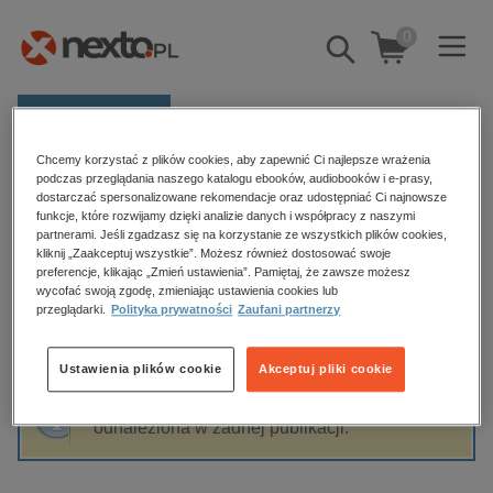
0
Pokaż/schowaj
wyszukiwarkę
E-prasa
Chcemy korzystać z plików cookies, aby zapewnić Ci najlepsze wrażenia
Kategorie
Strona główna
Małgorzata Kołakowska
podczas przeglądania naszego katalogu ebooków, audiobooków i e-prasy,
dostarczać spersonalizowane rekomendacje oraz udostępniać Ci najnowsze
Zobacz wszystkie E-prasa
funkcje, które rozwijamy dzięki analizie danych i współpracy z naszymi
partnerami. Jeśli zgadzasz się na korzystanie ze wszystkich plików cookies,
Małgorzata Kołakowska
kliknij „Zaakceptuj wszystkie”. Możesz również dostosować swoje
budownictwo, aranżacja wnętrz
preferencje, klikając „Zmień ustawienia”. Pamiętaj, że zawsze możesz
wycofać swoją zgodę, zmieniając ustawienia cookies lub
biznesowe, branżowe, gospodarka
przeglądarki.
Polityka prywatności
Zaufani partnerzy
darmowe wydania
Sortowanie
Filtrowanie
dzienniki
Ustawienia plików cookie
Akceptuj pliki cookie
edukacja
Fraza "
Małgorzata Kołakowska
" nie została
hobby, sport, rozrywka
odnaleziona w żadnej publikacji.
komputery, internet, technologie, informatyka