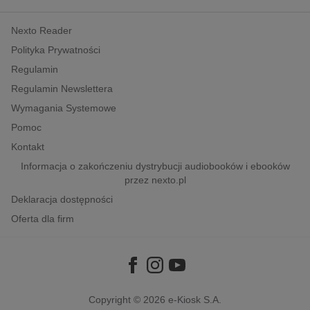
kobiece, lifestyle, kultura
Nexto Reader
polityka, społeczno-informacyjne
Polityka Prywatności
psychologiczne
Regulamin
inne
Regulamin Newslettera
popularno-naukowe
Wymagania Systemowe
historia
Pomoc
zdrowie
Kontakt
religie
Informacja o zakończeniu dystrybucji audiobooków i ebooków
przez nexto.pl
Deklaracja dostępności
Oferta dla firm
Copyright © 2026
e-Kiosk S.A.