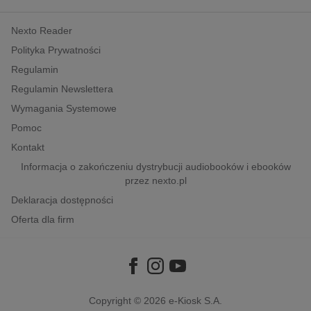
kobiece, lifestyle, kultura
Nexto Reader
polityka, społeczno-informacyjne
Polityka Prywatności
psychologiczne
Regulamin
inne
Regulamin Newslettera
popularno-naukowe
Wymagania Systemowe
historia
Pomoc
zdrowie
Kontakt
religie
Informacja o zakończeniu dystrybucji audiobooków i ebooków
przez nexto.pl
Deklaracja dostępności
Oferta dla firm
Copyright © 2026
e-Kiosk S.A.