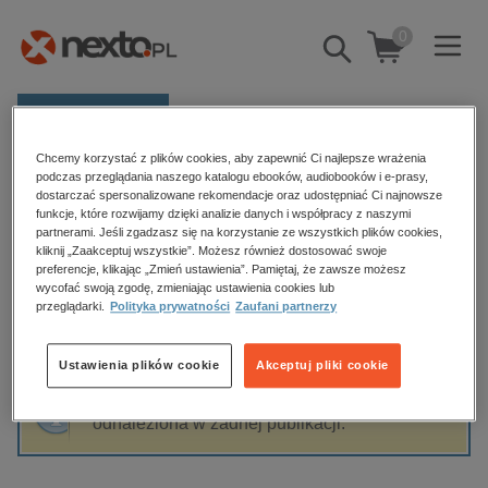
0
Pokaż/schowaj
wyszukiwarkę
E-prasa
Chcemy korzystać z plików cookies, aby zapewnić Ci najlepsze wrażenia
Kategorie
Strona główna
Małgorzata Kur
podczas przeglądania naszego katalogu ebooków, audiobooków i e-prasy,
dostarczać spersonalizowane rekomendacje oraz udostępniać Ci najnowsze
Zobacz wszystkie E-prasa
funkcje, które rozwijamy dzięki analizie danych i współpracy z naszymi
partnerami. Jeśli zgadzasz się na korzystanie ze wszystkich plików cookies,
Małgorzata Kur
kliknij „Zaakceptuj wszystkie”. Możesz również dostosować swoje
budownictwo, aranżacja wnętrz
preferencje, klikając „Zmień ustawienia”. Pamiętaj, że zawsze możesz
wycofać swoją zgodę, zmieniając ustawienia cookies lub
biznesowe, branżowe, gospodarka
przeglądarki.
Polityka prywatności
Zaufani partnerzy
darmowe wydania
Sortowanie
Filtrowanie
dzienniki
Ustawienia plików cookie
Akceptuj pliki cookie
edukacja
Fraza "
Małgorzata Kur
" nie została
hobby, sport, rozrywka
odnaleziona w żadnej publikacji.
komputery, internet, technologie, informatyka