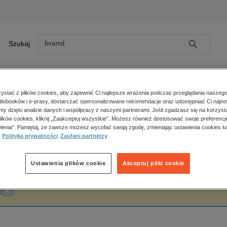
Szukaj
Szukaj
E-prasa
stać z plików cookies, aby zapewnić Ci najlepsze wrażenia podczas przeglądania naszego
iobooków i e-prasy, dostarczać spersonalizowane rekomendacje oraz udostępniać Ci najno
ona główna
Małgorzata Poniatowska-Jaksch
amy dzięki analizie danych i współpracy z naszymi partnerami. Jeśli zgadzasz się na korzyst
lików cookies, kliknij „Zaakceptuj wszystkie”. Możesz również dostosować swoje preferencje
Zobacz wszystkie E-prasa
polityka, społeczno-informacyjne
ienia”. Pamiętaj, że zawsze możesz wycofać swoją zgodę, zmieniając ustawienia cookies lu
ałgorzata Poniatowska-Jaksch
Polityka prywatności
Zaufani partnerzy
psychologiczne
inne
popularno-naukowe
Ustawienia plików cookie
Akceptuj pliki cookie
historia
Fraza "
Małgorzata Poniatowska-Jaksch
" nie została odnaleziona w żadnej publik
zdrowie
religie