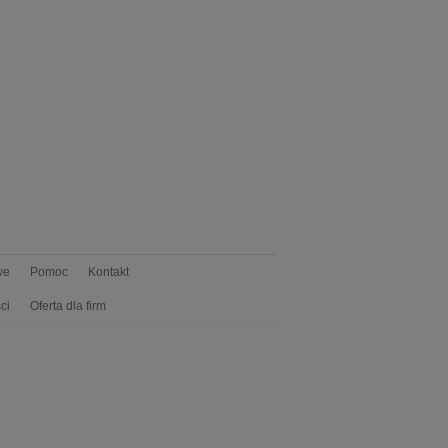
we
Pomoc
Kontakt
ci
Oferta dla firm