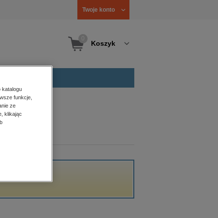
Twoje konto
0
Koszyk
 katalogu
wsze funkcje,
anie ze
, klikając
b
acji.