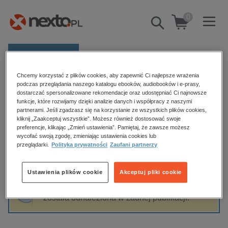
0
Pokaż/schowaj
wyszukiwarkę
E-prasa
Chcemy korzystać z plików cookies, aby zapewnić Ci najlepsze wrażenia
Kategorie
Strona główna
Małgorzata Szeroczyńska
podczas przeglądania naszego katalogu ebooków, audiobooków i e-prasy,
dostarczać spersonalizowane rekomendacje oraz udostępniać Ci najnowsze
Zobacz wszystkie E-prasa
funkcje, które rozwijamy dzięki analizie danych i współpracy z naszymi
partnerami. Jeśli zgadzasz się na korzystanie ze wszystkich plików cookies,
Małgorzata Szeroczyńska
kliknij „Zaakceptuj wszystkie”. Możesz również dostosować swoje
budownictwo, aranżacja wnętrz
preferencje, klikając „Zmień ustawienia”. Pamiętaj, że zawsze możesz
biznesowe, branżowe, gospodarka
wycofać swoją zgodę, zmieniając ustawienia cookies lub
przeglądarki.
Polityka prywatności
Zaufani partnerzy
darmowe wydania
Sortowanie
Filtrowanie
dzienniki
Ustawienia plików cookie
Akceptuj pliki cookie
edukacja
Fraza "
Małgorzata Szeroczyńska
" nie
hobby, sport, rozrywka
została odnaleziona w żadnej publikacji.
komputery, internet, technologie, informatyka