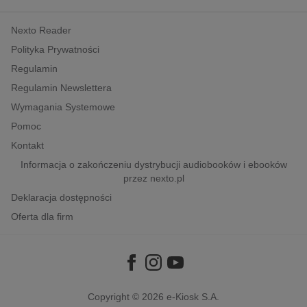
kobiece, lifestyle, kultura
Nexto Reader
polityka, społeczno-informacyjne
Polityka Prywatności
psychologiczne
Regulamin
inne
Regulamin Newslettera
popularno-naukowe
Wymagania Systemowe
historia
Pomoc
zdrowie
Kontakt
religie
Informacja o zakończeniu dystrybucji audiobooków i ebooków
przez nexto.pl
Deklaracja dostępności
Oferta dla firm
Copyright © 2026
e-Kiosk S.A.