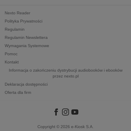
kobiece, lifestyle, kultura
Nexto Reader
polityka, społeczno-informacyjne
Polityka Prywatności
psychologiczne
Regulamin
inne
Regulamin Newslettera
popularno-naukowe
Wymagania Systemowe
historia
Pomoc
zdrowie
Kontakt
religie
Informacja o zakończeniu dystrybucji audiobooków i ebooków
przez nexto.pl
Deklaracja dostępności
Oferta dla firm
Copyright © 2026
e-Kiosk S.A.