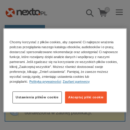
0
Pokaż/schowaj
wyszukiwarkę
E-prasa
Chcemy korzystać z plików cookies, aby zapewnić Ci najlepsze wrażenia
Kategorie
Strona główna
Maciej Kuciel
podczas przeglądania naszego katalogu ebooków, audiobooków i e-prasy,
dostarczać spersonalizowane rekomendacje oraz udostępniać Ci najnowsze
Zobacz wszystkie E-prasa
funkcje, które rozwijamy dzięki analizie danych i współpracy z naszymi
partnerami. Jeśli zgadzasz się na korzystanie ze wszystkich plików cookies,
Maciej Kuciel
kliknij „Zaakceptuj wszystkie”. Możesz również dostosować swoje
budownictwo, aranżacja wnętrz
preferencje, klikając „Zmień ustawienia”. Pamiętaj, że zawsze możesz
wycofać swoją zgodę, zmieniając ustawienia cookies lub
biznesowe, branżowe, gospodarka
przeglądarki.
Polityka prywatności
Zaufani partnerzy
darmowe wydania
Sortowanie
Filtrowanie
dzienniki
Ustawienia plików cookie
Akceptuj pliki cookie
edukacja
Fraza "
Maciej Kuciel
" nie została
hobby, sport, rozrywka
odnaleziona w żadnej publikacji.
komputery, internet, technologie, informatyka