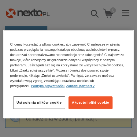
0
Pokaż/schowaj
wyszukiwarkę
E-prasa
Chcemy korzystać z plików cookies, aby zapewnić Ci najlepsze wrażenia
Kategorie
Strona główna
Magda Kubecka
podczas przeglądania naszego katalogu ebooków, audiobooków i e-prasy,
dostarczać spersonalizowane rekomendacje oraz udostępniać Ci najnowsze
Zobacz wszystkie E-prasa
funkcje, które rozwijamy dzięki analizie danych i współpracy z naszymi
partnerami. Jeśli zgadzasz się na korzystanie ze wszystkich plików cookies,
Magda Kubecka
kliknij „Zaakceptuj wszystkie”. Możesz również dostosować swoje
budownictwo, aranżacja wnętrz
preferencje, klikając „Zmień ustawienia”. Pamiętaj, że zawsze możesz
wycofać swoją zgodę, zmieniając ustawienia cookies lub
biznesowe, branżowe, gospodarka
przeglądarki.
Polityka prywatności
Zaufani partnerzy
darmowe wydania
Sortowanie
Filtrowanie
dzienniki
Ustawienia plików cookie
Akceptuj pliki cookie
edukacja
Fraza "
Magda Kubecka
" nie została
hobby, sport, rozrywka
odnaleziona w żadnej publikacji.
komputery, internet, technologie, informatyka