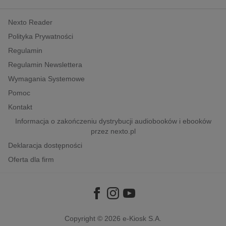
kobiece, lifestyle, kultura
Nexto Reader
polityka, społeczno-informacyjne
Polityka Prywatności
psychologiczne
Regulamin
inne
Regulamin Newslettera
popularno-naukowe
Wymagania Systemowe
historia
Pomoc
zdrowie
Kontakt
religie
Informacja o zakończeniu dystrybucji audiobooków i ebooków
przez nexto.pl
Deklaracja dostępności
Oferta dla firm
Copyright © 2026
e-Kiosk S.A.