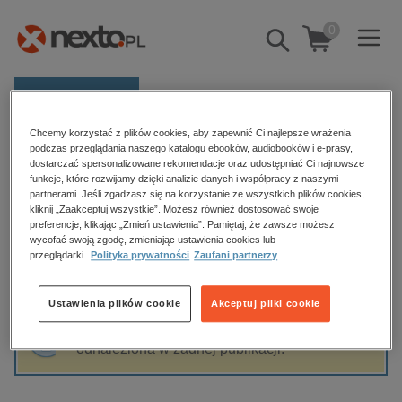
0
Pokaż/schowaj
wyszukiwarkę
E-prasa
Chcemy korzystać z plików cookies, aby zapewnić Ci najlepsze wrażenia
Kategorie
Strona główna
Magdalena Orkisz
podczas przeglądania naszego katalogu ebooków, audiobooków i e-prasy,
dostarczać spersonalizowane rekomendacje oraz udostępniać Ci najnowsze
Zobacz wszystkie E-prasa
funkcje, które rozwijamy dzięki analizie danych i współpracy z naszymi
partnerami. Jeśli zgadzasz się na korzystanie ze wszystkich plików cookies,
Magdalena Orkisz
kliknij „Zaakceptuj wszystkie”. Możesz również dostosować swoje
budownictwo, aranżacja wnętrz
preferencje, klikając „Zmień ustawienia”. Pamiętaj, że zawsze możesz
biznesowe, branżowe, gospodarka
wycofać swoją zgodę, zmieniając ustawienia cookies lub
przeglądarki.
Polityka prywatności
Zaufani partnerzy
darmowe wydania
Sortowanie
Filtrowanie
dzienniki
Ustawienia plików cookie
Akceptuj pliki cookie
edukacja
Fraza "
Magdalena Orkisz
" nie została
hobby, sport, rozrywka
odnaleziona w żadnej publikacji.
komputery, internet, technologie, informatyka