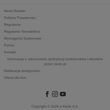
kobiece, lifestyle, kultura
Nexto Reader
polityka, społeczno-informacyjne
Polityka Prywatności
psychologiczne
Regulamin
inne
Regulamin Newslettera
popularno-naukowe
Wymagania Systemowe
historia
Pomoc
zdrowie
Kontakt
religie
Informacja o zakończeniu dystrybucji audiobooków i ebooków
przez nexto.pl
Deklaracja dostępności
Oferta dla firm
Copyright © 2026
e-Kiosk S.A.