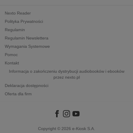
kobiece, lifestyle, kultura
Nexto Reader
polityka, społeczno-informacyjne
Polityka Prywatności
psychologiczne
Regulamin
inne
Regulamin Newslettera
popularno-naukowe
Wymagania Systemowe
historia
Pomoc
zdrowie
Kontakt
religie
Informacja o zakończeniu dystrybucji audiobooków i ebooków
przez nexto.pl
Deklaracja dostępności
Oferta dla firm
Copyright © 2026
e-Kiosk S.A.