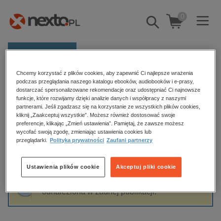
0
Pokaż/schowaj
wyszukiwarkę
E-prasa
Chcemy korzystać z plików cookies, aby zapewnić Ci najlepsze wrażenia
Kategorie
Strona główna
Marcin Ludwicki
podczas przeglądania naszego katalogu ebooków, audiobooków i e-prasy,
dostarczać spersonalizowane rekomendacje oraz udostępniać Ci najnowsze
Zobacz wszystkie E-prasa
funkcje, które rozwijamy dzięki analizie danych i współpracy z naszymi
partnerami. Jeśli zgadzasz się na korzystanie ze wszystkich plików cookies,
Marcin Ludwicki
kliknij „Zaakceptuj wszystkie”. Możesz również dostosować swoje
budownictwo, aranżacja wnętrz
preferencje, klikając „Zmień ustawienia”. Pamiętaj, że zawsze możesz
biznesowe, branżowe, gospodarka
wycofać swoją zgodę, zmieniając ustawienia cookies lub
przeglądarki.
Polityka prywatności
Zaufani partnerzy
darmowe wydania
Sortowanie
Filtrowanie
dzienniki
Ustawienia plików cookie
Akceptuj pliki cookie
edukacja
Fraza "
Marcin Ludwicki
" nie została
hobby, sport, rozrywka
odnaleziona w żadnej publikacji.
komputery, internet, technologie, informatyka