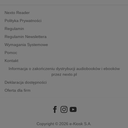
kobiece, lifestyle, kultura
Nexto Reader
polityka, społeczno-informacyjne
Polityka Prywatności
psychologiczne
Regulamin
inne
Regulamin Newslettera
popularno-naukowe
Wymagania Systemowe
historia
Pomoc
zdrowie
Kontakt
religie
Informacja o zakończeniu dystrybucji audiobooków i ebooków
przez nexto.pl
Deklaracja dostępności
Oferta dla firm
Copyright © 2026
e-Kiosk S.A.