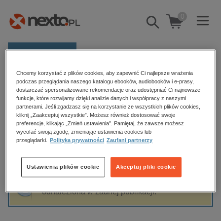
0
Pokaż/schowaj
wyszukiwarkę
E-prasa
Chcemy korzystać z plików cookies, aby zapewnić Ci najlepsze wrażenia
Kategorie
Strona główna
Marcin Owsiński
podczas przeglądania naszego katalogu ebooków, audiobooków i e-prasy,
dostarczać spersonalizowane rekomendacje oraz udostępniać Ci najnowsze
Zobacz wszystkie E-prasa
funkcje, które rozwijamy dzięki analizie danych i współpracy z naszymi
partnerami. Jeśli zgadzasz się na korzystanie ze wszystkich plików cookies,
Marcin Owsiński
kliknij „Zaakceptuj wszystkie”. Możesz również dostosować swoje
budownictwo, aranżacja wnętrz
preferencje, klikając „Zmień ustawienia”. Pamiętaj, że zawsze możesz
biznesowe, branżowe, gospodarka
wycofać swoją zgodę, zmieniając ustawienia cookies lub
przeglądarki.
Polityka prywatności
Zaufani partnerzy
darmowe wydania
Sortowanie
Filtrowanie
dzienniki
Ustawienia plików cookie
Akceptuj pliki cookie
edukacja
Fraza "
Marcin Owsiński
" nie została
hobby, sport, rozrywka
odnaleziona w żadnej publikacji.
komputery, internet, technologie, informatyka